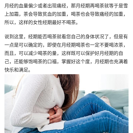
月经的血量偏少或者出现痛经，那月经期再喝茶就等于是雪
上加霜，茶会导致贫血的加重，喝茶也会导致痛经的加重，
所以，这样的女性经期最好不喝茶。
说到这里，经期能否喝茶就看您自己的身体状况了，但是有
一点是可以确定的，即使在月经期喝茶也一定不要喝浓茶，
而且，可以减少喝茶的量，这样既可以保护好月经期的自
己，还能够饱喝茶的口福，掌握好这个度，月经期也充满着
快乐和满足。