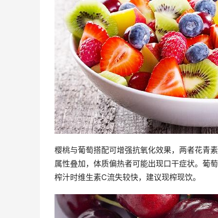
樱桃与葡萄搭配可增强抗氧化效果，两者花青素
属性叠加，体质偏热者可能出现口干症状。葡萄
榨汁时维生素C流失较快，建议现榨现饮。