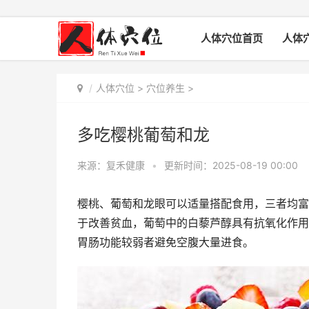
人体穴位首页
人体
人体穴位
>
穴位养生
>
多吃樱桃葡萄和龙
来源：复禾健康
•
更新时间：2025-08-19 00:00
樱桃、葡萄和龙眼可以适量搭配食用，三者均富
于改善贫血，葡萄中的白藜芦醇具有抗氧化作用
胃肠功能较弱者避免空腹大量进食。