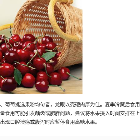
、葡萄挑选果粉均匀者，龙眼以壳硬肉厚为佳。夏季冷藏后食用
量食用可能引发龋齿或肥胖问题，建议将水果摄入时间安排在上
出现口腔溃疡或腹泻时应暂停食用高糖水果。