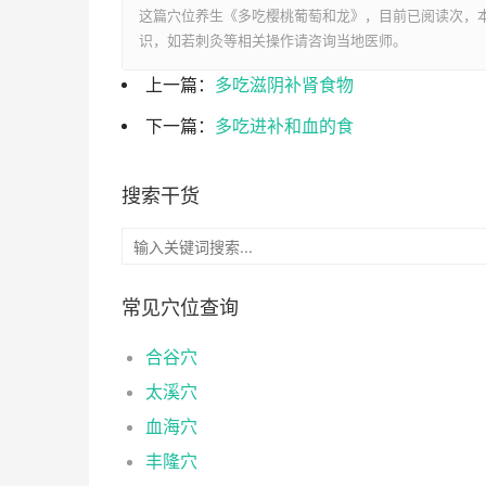
这篇穴位养生《多吃樱桃葡萄和龙》，目前已阅读
次，本
识，如若刺灸等相关操作请咨询当地医师。
上一篇：
多吃滋阴补肾食物
下一篇：
多吃进补和血的食
搜索干货
常见穴位查询
合谷穴
太溪穴
血海穴
丰隆穴