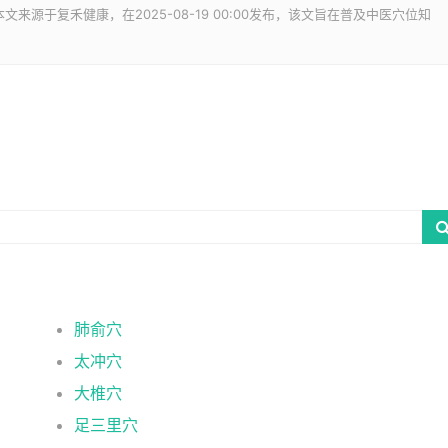
文来源于复禾健康，在2025-08-19 00:00发布，该文旨在普及中医穴位知
肺俞穴
太冲穴
大椎穴
足三里穴