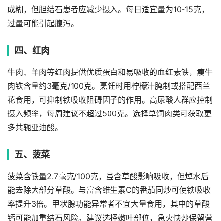
成糊，但胆结石患者应减少摄入。每日适宜量为10-15克，
过量可能引起腹泻。
四、红肉
牛肉、羊肉等红肉提供优质蛋白和易吸收的血红素铁，瘦牛
肉铁含量约3毫克/100克。烹饪时用柠檬汁腌制或搭配西兰
花食用，可抑制铁吸收阻碍因子的作用。高尿酸人群应控制
摄入频率，每周建议不超过500克。选择草饲肉类可获取更
多共轭亚油酸。
五、菠菜
菠菜含铁量2.7毫克/100克，虽含草酸影响吸收，但焯水后
能去除大部分草酸。与富含维生素C的番茄同炒可使铁吸收
率提升3倍。甲状腺功能异常者不宜大量食用，其中的草酸
钙可能加重结石风险。建议选择嫩叶部位，急火快炒保留营