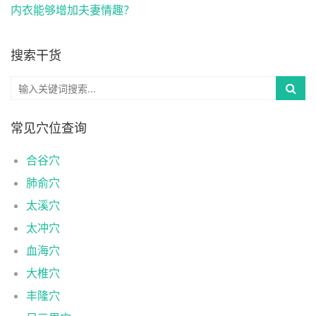
内衣能够增加夫妻情趣？
搜索干货
常见穴位查询
合谷穴
肺俞穴
太溪穴
太冲穴
血海穴
大椎穴
丰隆穴