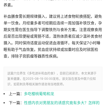
养素。
补血膳食需长期规律摄入，建议将上述食物轮换搭配，避免
单一饮食。月经量多者可经期后连续一周加强补铁饮食，孕
期女性需在医生指导下调整铁剂与食补方案。注意观察食用
后是否出现便秘或胃肠不适，湿热体质者应减少温补类食材
摄入。同时保持适度运动促进血液循环，每天保证7小时睡
眠有助于气血恢复。贫血症状持续或加重时应及时就医检
查，排除子宫肌瘤等器质性疾病。
这篇穴位养生《多吃进补和血的食》，目前已阅读
次，本文来源于
复禾健康，在2025-08-19 00:00发布，该文旨在普及中医穴位知
识，如若刺灸等相关操作请咨询当地医师。
上一篇：
多吃樱桃葡萄和龙
下一篇：
性感内衣对男朋友的诱惑究竟有多大？怎样的