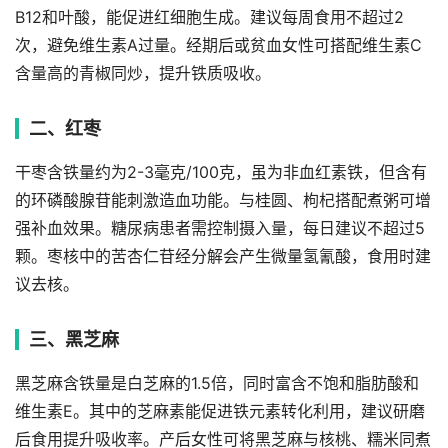
B12和叶酸，能促进红细胞生成。建议每周食用不超过2
次，避免维生素A过量。经期后或贫血女性可搭配维生素C
含量高的青椒同炒，提升铁质吸收。
二、红枣
干枣含铁量约为2-3毫克/100克，虽为非血红素铁，但含有
的环磷酸腺苷能刺激造血功能。与桂圆、枸杞搭配煮粥可增
强补血效果。糖尿病患者需控制摄入量，每日建议不超过5
颗。枣核中的苦杏仁苷经分解会产生微量氢氰酸，食用时建
议去核。
三、黑芝麻
黑芝麻含铁量是白芝麻的1.5倍，同时富含不饱和脂肪酸和
维生素E。其中的芝麻素能促进铁元素转化利用，建议研磨
后食用提升吸收率。产后女性可将黑芝麻与核桃、糯米同煮