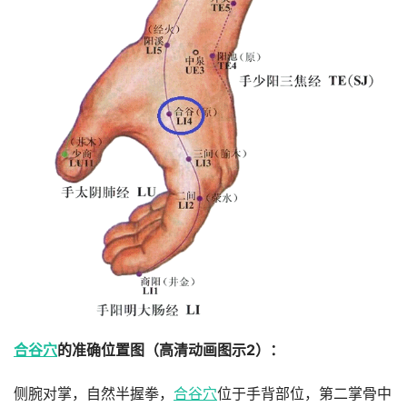
合谷穴
的准确位置图（
高清动画图示2
）：
侧腕对掌，自然半握拳，
合谷穴
位于手背部位，第二掌骨中