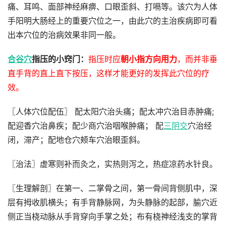
痛、耳鸣、面部神经麻痹、口眼歪斜、打嗝等。该穴为人体
手阳明大肠经上的重要穴位之一，由此穴的主治疾病即可看
出本穴位的治病效果非同一般。
合谷穴
指压的小窍门：
指压时应
朝小指方向用力
，而并非垂
直手背的直上直下按压，这样才能更好的发挥此穴位的疗
效。
〖人体穴位配伍〗 配太阳穴治头痛；配太冲穴治目赤肿痛;
配迎香穴治鼻疾；配少商穴治咽喉肿痛； 配
三阴交
穴治经
闭，滞产；配地仓穴颊车穴治眼歪斜。
〖治法〗虚寒则补而灸之，实热则泻之，热症凉药水针良。
〖生理解剖〗在第一、二掌骨之间，第一骨间背侧肌中，深
层有拇收肌横头；有手背静脉网，为头静脉的起部，腧穴近
侧正当桡动脉从手背穿向手掌之处；布有桡神经浅支的掌背