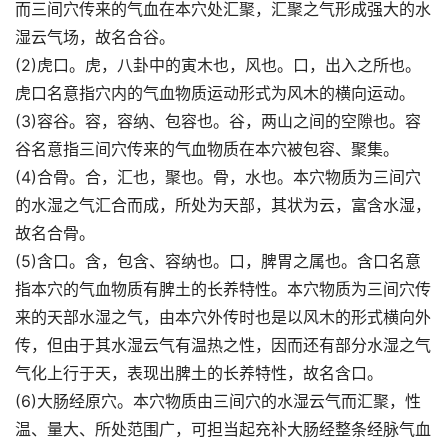
而三间穴传来的气血在本穴处汇聚，汇聚之气形成强大的水
湿云气场，故名合谷。
(2)虎口。虎，八卦中的寅木也，风也。口，出入之所也。
虎口名意指穴内的气血物质运动形式为风木的横向运动。
(3)容谷。容，容纳、包容也。谷，两山之间的空隙也。容
谷名意指三间穴传来的气血物质在本穴被包容、聚集。
(4)合骨。合，汇也，聚也。骨，水也。本穴物质为三间穴
的水湿之气汇合而成，所处为天部，其状为云，富含水湿，
故名合骨。
(5)含口。含，包含、容纳也。口，脾胃之属也。含口名意
指本穴的气血物质有脾土的长养特性。本穴物质为三间穴传
来的天部水湿之气，由本穴外传时也是以风木的形式横向外
传，但由于其水湿云气有温热之性，因而还有部分水湿之气
气化上行于天，表现出脾土的长养特性，故名含口。
(6)大肠经原穴。本穴物质由三间穴的水湿云气而汇聚，性
温、量大、所处范围广，可担当起充补大肠经整条经脉气血