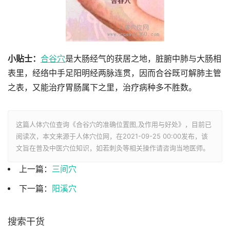
小贴士：
合谷穴
是大肠经气的获居之地，脏腑中肺与大肠相
表里，经络中手足阳明经两脉连贯，因而合谷既可解肺主管
之表，又能治疗胃肠属下之里，治疗病种多不胜数。
这篇人体穴位查询《合谷穴的准确位置图,及作用与好处》，目前已
阅读
次，本文来源于人体穴位网，在2021-09-25 00:00发布，该
文旨在普及中医穴位知识，如若刺灸等相关操作请咨询当地医师。
上一篇：
三间穴
下一篇：
阳溪穴
搜索干货