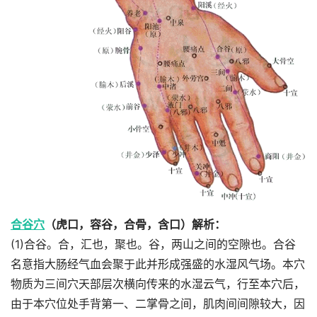
合谷穴
（虎口，容谷，合骨，含口）解析：
(1)合谷。合，汇也，聚也。谷，两山之间的空隙也。合谷
名意指大肠经气血会聚于此并形成强盛的水湿风气场。本穴
物质为三间穴天部层次横向传来的水湿云气，行至本穴后，
由于本穴位处手背第一、二掌骨之间，肌肉间间隙较大，因