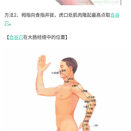
方法2、拇指向食指并拢，虎口处肌肉隆起最高点取
合谷
穴
。
【
合谷穴
在大肠经络中的位置】