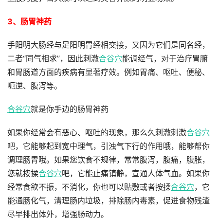
3、肠胃神药
手阳明大肠经与足阳明胃经相交接，又因为它们是同名经，
二者“同气相求”，因此刺激
合谷穴
能调经气，对于治疗胃腑
和胃肠道方面的疾病有显著疗效。例如胃痛、呕吐、便秘、
呃逆、腹泻等。
合谷穴
就是你手边的肠胃神药
如果你经常会有恶心、呕吐的现象，那么久刺激刺激
合谷穴
吧，它能够起到宽中理气，引浊气下行的作用哦，能够帮你
调理肠胃哦。如果您饮食不规律，常常腹泻，腹痛，腹胀，
您就按揉
合谷穴
吧，它能止痛镇静，宣通人体气血。如果你
经常食欲不振，不消化，你也可以贴敷或者按揉
合谷穴
，它
能通肠化气，清理肠内垃圾，排除肠内毒素，促进食物残渣
尽早排出体外，增强肠动力。