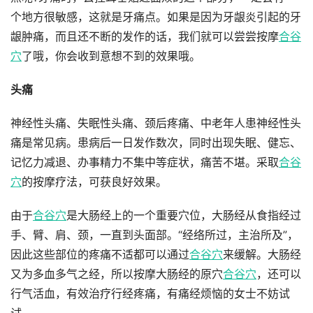
个地方很敏感，这就是牙痛点。如果是因为牙龈炎引起的牙
龈肿痛，而且还不断的发作的话，我们就可以尝尝按摩
合谷
穴
了哦，你会收到意想不到的效果哦。
头痛
神经性头痛、失眠性头痛、颈后疼痛、中老年人患神经性头
痛是常见病。患病后一日发作数次，同时出现失眠、健忘、
记忆力减退、办事精力不集中等症状，痛苦不堪。采取
合谷
穴
的按摩疗法，可获良好效果。
由于
合谷穴
是大肠经上的一个重要穴位，大肠经从食指经过
手、臂、肩、颈，一直到头面部。“经络所过，主治所及”，
因此这些部位的疼痛不适都可以通过
合谷穴
来缓解。大肠经
又为多血多气之经，所以按摩大肠经的原穴
合谷穴
，还可以
行气活血，有效治疗行经疼痛，有痛经烦恼的女士不妨试