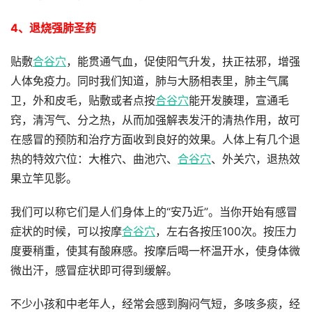
4、退烧强肺圣药
贴敷
合谷穴
，能贯通气血，促使阳气升发，扶正祛邪，增强
人体免疫力。同时我们知道，肺与大肠相表里，肺主气属
卫，外和皮毛，贴敷或者点按
合谷穴
能开发腠理，宣通毛
窍，清泻气、分之热，从而加强解表发汗的清热作用，故可
在感冒的预防和治疗方面收到良好的效果。人体上有几个退
热的特效穴位：大椎穴、曲池穴、
合谷穴
、外关穴，退热效
果立竿见影。
我们可以称它们是人们身体上的“安乃近”。当你开始有感冒
症状的时候，可以按摩
合谷穴
，左右各按压100次。按压力
度要稍重，使其有酸麻感。按摩后喝一杯温开水，使身体微
微出汗，感冒症状即可得到缓解。
不少小孩和中老年人，经常会感到胸闷气短，多咳多痰，经