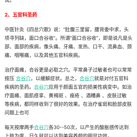
试。
2、五官科圣药
中医针灸《四总穴歌》说：“肚腹三里留，腰背委中求，头
项寻列缺，面口合谷收”。所谓“面口合谷收”，即是说凡是头
部、面部的疾病，像头痛、牙痛、发热、口干、流鼻血、颈
痛、咽喉痛，以及其他五官科疾病。
治疗面瘫，合谷更是必取之穴。平常鼻子过敏者也可以常常
按压
合谷穴
，以缓解症状。总之，
合谷穴
就是对付五官科
疾病的圣药。
合谷穴
应用于颜面五官的损美性病变中。如治
疗面瘫、面肌痉挛、黄褐斑 、痤疮 、酒糟鼻 、皮肤过敏
等疾病，都同样收到了很好的效果。在治疗雀斑和脸部皮肤
问题上也可
每天按摩两手
合谷穴
各30--50次，以产生的酸胀感传达到
上肢为度，日久就可以达到美容养颜的明显功效。