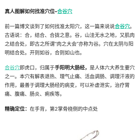
真人图解如何找准穴位–
合谷穴
前一篇博文谈到了如何找准太阳穴，这一篇来说说
合谷穴
。
古语说：合，结合、合拢之意。谷，山洼无水之地，又肌肉
之结合处，即古之所谓“肉之大会”亦称为谷。穴在太阴与阳
明结合处。开则如谷，合则如山也。
合谷穴
即虎口，归属于
手阳明大肠经，
是人体六大养生要穴
之一。本穴有解表退热、理气止痛、活血调肠、调理汗液的
作用，最善于调理大肠经的病变，可以补虚泄实，治疗胃
痛、腹痛、肠炎、痢疾等。
精确定位：
在手背，第2掌骨桡侧的中点处