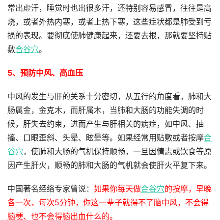
常出虚汗，睡觉时也出很多汗，还特别容易感冒，往往是高
烧，或者外热内寒，或者上热下寒，这些症状都是肺受到亏
损的表现。要彻底使肺健康起来，还要去根，那就要坚持贴
敷
合谷穴
。
5、预防中风、高血压
中风的发生与肝的关系十分密切，从五行的角度看，肺和大
肠属金，金克木，而肝属木，当肺和大肠的功能失调的时
候，肝失去约束，进而产生与肝相关的病症，如中风、抽
搐、口眼歪斜、头晕、眩晕等。如果经常用贴敷或者按摩
合
谷穴
，使肺和大肠的气机保持顺畅，一旦因情志或饮食等原
因产生肝火，顺畅的肺和大肠的气机就会使肝火平复下来。
中国著名经络专家曾说：
如果你每天做
合谷穴
的按摩，早晚
各一次，每次5分钟，你这一辈子就得不了脑中风，不会得
脑梗、也不会得脑出血什么的。