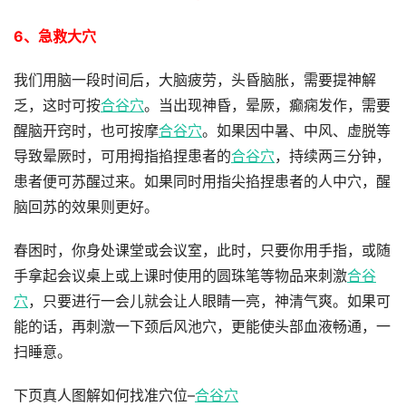
6、急救大穴
我们用脑一段时间后，大脑疲劳，头昏脑胀，需要提神解
乏，这时可按
合谷穴
。当出现神昏，晕厥，癫痫发作，需要
醒脑开窍时，也可按摩
合谷穴
。如果因中暑、中风、虚脱等
导致晕厥时，可用拇指掐捏患者的
合谷穴
，持续两三分钟，
患者便可苏醒过来。如果同时用指尖掐捏患者的人中穴，醒
脑回苏的效果则更好。
春困时，你身处课堂或会议室，此时，只要你用手指，或随
手拿起会议桌上或上课时使用的圆珠笔等物品来刺激
合谷
穴
，只要进行一会儿就会让人眼睛一亮，神清气爽。如果可
能的话，再刺激一下颈后风池穴，更能使头部血液畅通，一
扫睡意。
下页真人图解如何找准穴位–
合谷穴