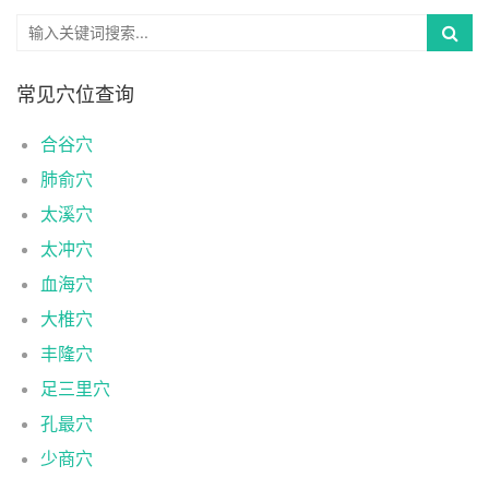
常见穴位查询
合谷穴
肺俞穴
太溪穴
太冲穴
血海穴
大椎穴
丰隆穴
足三里穴
孔最穴
少商穴