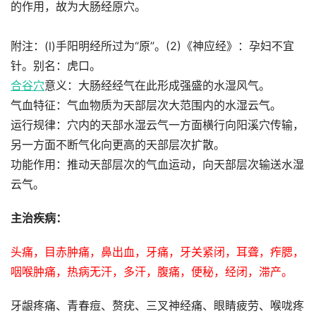
的作用，故为大肠经原穴。
附注：(l)手阳明经所过为“原”。(2)《神应经》：孕妇不宜
针。别名：虎口。
合谷穴
意义：大肠经经气在此形成强盛的水湿风气。
气血特征：气血物质为天部层次大范围内的水湿云气。
运行规律：穴内的天部水湿云气一方面横行向阳溪穴传输，
另一方面不断气化向更高的天部层次扩散。
功能作用：推动天部层次的气血运动，向天部层次输送水湿
云气。
主治疾病：
头痛，目赤肿痛，鼻出血，牙痛，牙关紧闭，耳聋，痄腮，
咽喉肿痛，热病无汗，多汗，腹痛，便秘，经闭，滞产。
牙龈疼痛、青春痘、赘疣、三叉神经痛、眼睛疲劳、喉咙疼