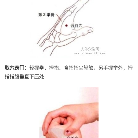
取穴窍门：
轻握拳，拇指、食指指尖轻触，另手握举外，拇
指指腹垂直下压处