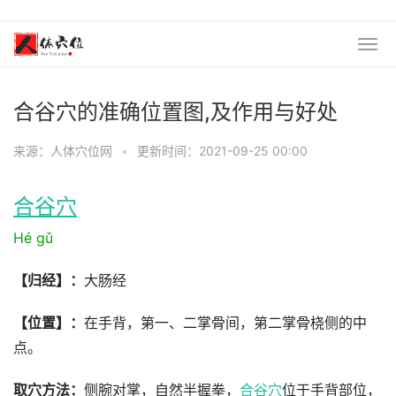
合谷穴的准确位置图,及作用与好处
来源：人体穴位网
•
更新时间：2021-09-25 00:00
合谷穴
Hé gǔ
【归经】：
大肠经
【位置】：
在手背，第一、二掌骨间，第二掌骨桡侧的中
点。
取穴方法：
侧腕对掌，自然半握拳，
合谷穴
位于手背部位，