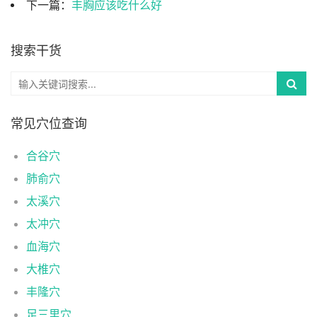
下一篇：
丰胸应该吃什么好
搜索干货
常见穴位查询
合谷穴
肺俞穴
太溪穴
太冲穴
血海穴
大椎穴
丰隆穴
足三里穴