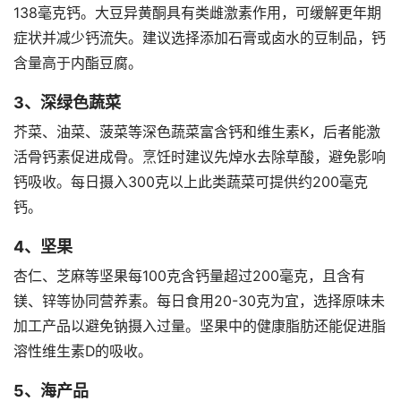
138毫克钙。大豆异黄酮具有类雌激素作用，可缓解更年期
症状并减少钙流失。建议选择添加石膏或卤水的豆制品，钙
含量高于内酯豆腐。
3、深绿色蔬菜
芥菜、油菜、菠菜等深色蔬菜富含钙和维生素K，后者能激
活骨钙素促进成骨。烹饪时建议先焯水去除草酸，避免影响
钙吸收。每日摄入300克以上此类蔬菜可提供约200毫克
钙。
4、坚果
杏仁、芝麻等坚果每100克含钙量超过200毫克，且含有
镁、锌等协同营养素。每日食用20-30克为宜，选择原味未
加工产品以避免钠摄入过量。坚果中的健康脂肪还能促进脂
溶性维生素D的吸收。
5、海产品