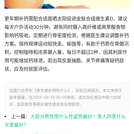
更年期补钙需配合适度晒太阳促进皮肤合成维生素D，建议
每天户外活动30分钟。避免同时摄入高纤维或高草酸食物
影响钙吸收。定期进行骨密度检测，根据医生建议调整补钙
方案。保持规律运动如快走、瑜伽等，有助于钙质在骨骼沉
积。控制咖啡和浓茶摄入量，每日不超过2杯，因其利尿作
用可能增加钙排泄。若出现反复抽筋、关节疼痛等缺钙症
状，应及时就医评估。
这篇穴位养生《更年期补钙吃什么》，目前已阅读
次，本文来源于
复禾健康，在2025-08-19 00:00发布，该文旨在普及中医穴位知
识，如若刺灸等相关操作请咨询当地医师。
上一篇：
大部分男性用什么性姿势最好？男人阴茎什么
长度最好？