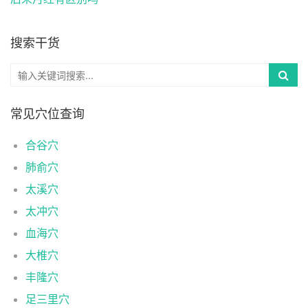
搜索干货
常见穴位查询
合谷穴
肺俞穴
太溪穴
太冲穴
血海穴
大椎穴
丰隆穴
足三里穴