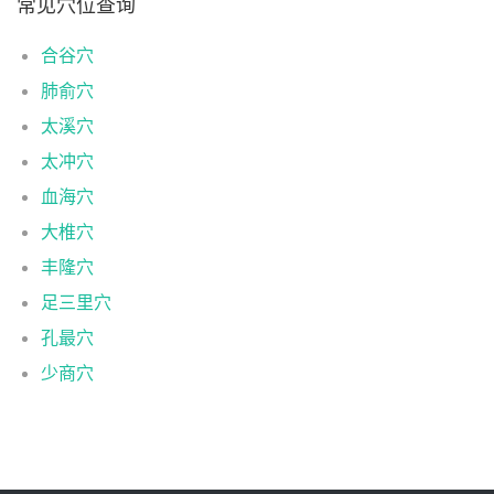
常见穴位查询
合谷穴
肺俞穴
太溪穴
太冲穴
血海穴
大椎穴
丰隆穴
足三里穴
孔最穴
少商穴