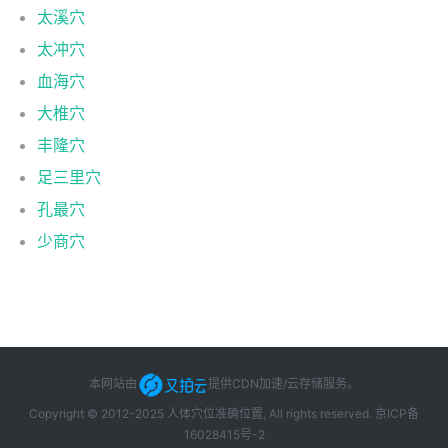
太溪穴
太冲穴
血海穴
大椎穴
丰隆穴
足三里穴
孔最穴
少商穴
本网站由
提供CDN加速/云存储服务
。
Copyright © 2012-2025 人体穴位准确位置, All rights reserved.
京ICP备
16028415号-2