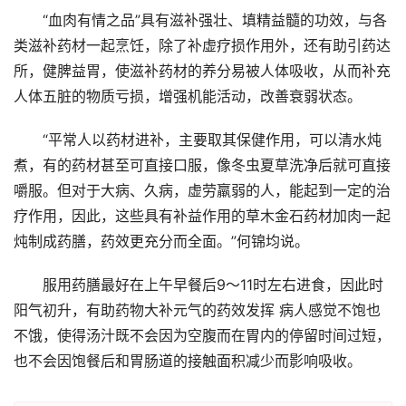
“血肉有情之品”具有滋补强壮、填精益髓的功效，与各
类滋补药材一起烹饪，除了补虚疗损作用外，还有助引药达
所，健脾益胃，使滋补药材的养分易被人体吸收，从而补充
人体五脏的物质亏损，增强机能活动，改善衰弱状态。
“平常人以药材进补，主要取其保健作用，可以清水炖
煮，有的药材甚至可直接口服，像冬虫夏草洗净后就可直接
嚼服。但对于大病、久病，虚劳羸弱的人，能起到一定的治
疗作用，因此，这些具有补益作用的草木金石药材加肉一起
炖制成药膳，药效更充分而全面。”何锦均说。
服用药膳最好在上午早餐后9～11时左右进食，因此时
阳气初升，有助药物大补元气的药效发挥 病人感觉不饱也
不饿，使得汤汁既不会因为空腹而在胃内的停留时间过短，
也不会因饱餐后和胃肠道的接触面积减少而影响吸收。