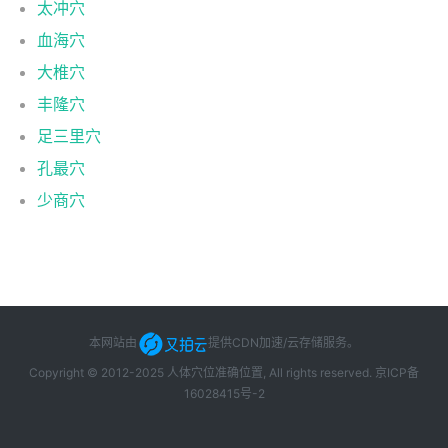
太冲穴
血海穴
大椎穴
丰隆穴
足三里穴
孔最穴
少商穴
本网站由
提供CDN加速/云存储服务
。
Copyright © 2012-2025 人体穴位准确位置, All rights reserved.
京ICP备
16028415号-2