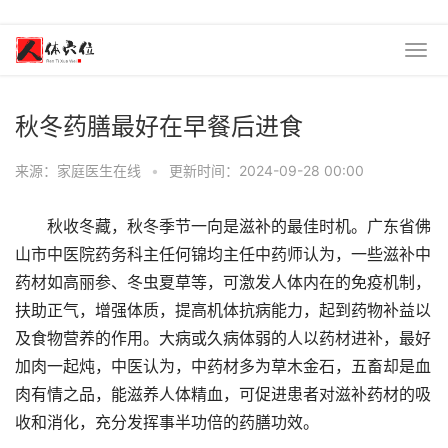
秋冬药膳最好在早餐后进食
来源：家庭医生在线
•
更新时间：2024-09-28 00:00
秋收冬藏，秋冬季节一向是滋补的最佳时机。广东省佛
山市中医院药务科主任何锦均主任中药师认为，一些滋补中
药材如高丽参、冬虫夏草等，可激发人体内在的免疫机制，
扶助正气，增强体质，提高机体抗病能力，起到药物补益以
及食物营养的作用。大病或久病体弱的人以药材进补，最好
加肉一起炖，中医认为，中药材多为草木金石，五畜却是血
肉有情之品，能滋养人体精血，可促进患者对滋补药材的吸
收和消化，充分发挥事半功倍的药膳功效。