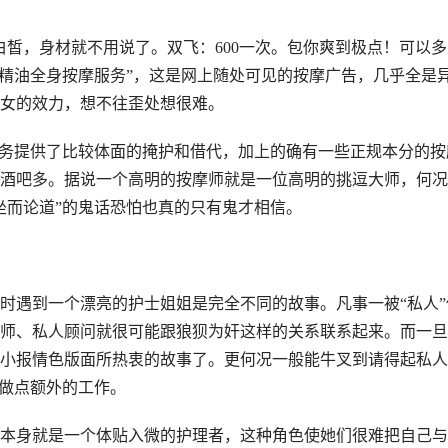
。皮肤白皙，身材就不用说了。双飞：600一次。包你爽到极点！可以
业精油全身按摩服务”，这是网上随处可见的按摩广告，几乎全是
女的效力，想不往歪处想很难。
服务提供了比较体面的掩护和借代，加上的确有一些正规本分的按
酒吧多。据说一个高明的按摩师就是一位高明的挑逗大师，何况
坐而论道”的鬼话恐怕也真的只有鬼才相信。
时遇到一个漂亮的护士姐姐是完全不同的故事。凡事一被“私人”
师、私人顾问就很可能跟狼狈为奸这样的关系联系起来。而一旦
小报情色版面所热衷的故事了。更何况一般能牛叉到请得起私人
”做点额外的工作。
本身就是一个体贴入微的护理者，这种角色使她们很难把自己与