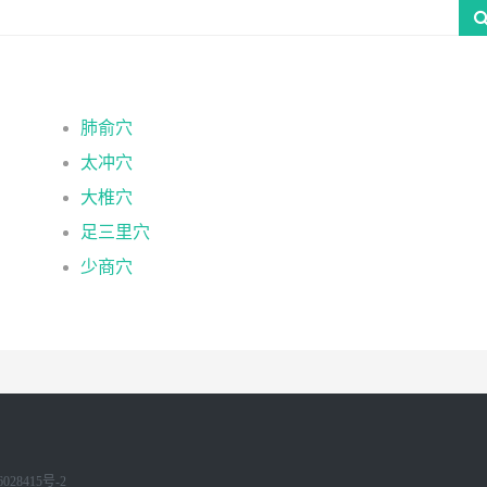
肺俞穴
太冲穴
大椎穴
足三里穴
少商穴
028415号-2