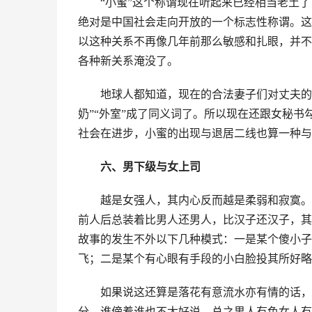
“小蜜”这个称谓现在听起来已经相当老土
绝对是中国社会走向开放的一个标志性称谓。这
以这种关系不再像几年前那么敏感和扎眼，并不
各种新关系淹没了。
地球人都知道，现在的合法妻子们对丈夫的
奶”“外室”成了同义词了。所以现在还跟女秘
社会在进步，小蜜的出现与退居二线也算一种与
六、男下级与女上司
越是女强人，其内心反而越是柔弱和寂寞。
前人后总装着比男人还男人，比汉子还汉子，其
故事的发生不外以下几种模式：一是某个傻小子
飞；二是某个有心眼有手段的小白脸投其所好略
如果说这还算是落花有意流水亦有情的话，
分，谁傍着谁也不太好说，总之男人有色女人有