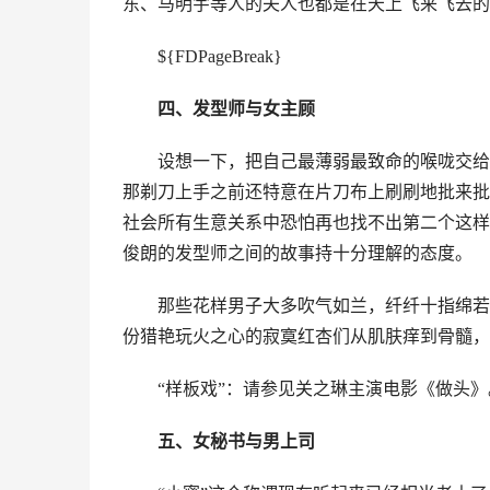
东、马明宇等人的夫人也都是在天上飞来飞去的
${FDPageBreak}
四、发型师与女主顾
设想一下，把自己最薄弱最致命的喉咙交给
那剃刀上手之前还特意在片刀布上刷刷地批来批
社会所有生意关系中恐怕再也找不出第二个这样
俊朗的发型师之间的故事持十分理解的态度。
那些花样男子大多吹气如兰，纤纤十指绵若
份猎艳玩火之心的寂寞红杏们从肌肤痒到骨髓，
“样板戏”：请参见关之琳主演电影《做头》
五、女秘书与男上司