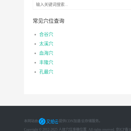
常见穴位查询
合谷穴
太溪穴
血海穴
丰隆穴
孔最穴
本网站由
提供CDN加速/云存储服务
。
Copyright © 2012-2025 人体穴位准确位置, All rights reserved.
京ICP备16