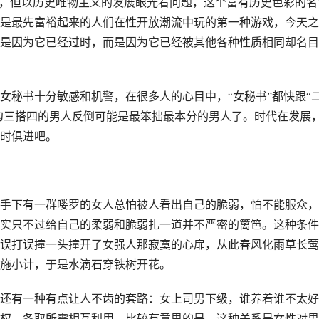
了，但以历史唯物主义的发展眼光看问题，这个富有历史色彩的名
是最先富裕起来的人们在性开放潮流中玩的第一种游戏，今天之
是因为它已经过时，而是因为它已经被其他各种性质相同却名目
女秘书十分敏感和机警，在很多人的心目中，“女秘书”都快跟“
书勾三搭四的男人反倒可能是最笨拙最本分的男人了。时代在发展
时俱进吧。
手下有一群喽罗的女人总怕被人看出自己的脆弱，怕不能服众，
实只不过给自己的柔弱和脆弱扎一道并不严密的篱笆。这种条件
误打误撞一头撞开了女强人那寂寞的心扉，从此春风化雨草长莺
施小计，于是水滴石穿铁树开花。
还有一种有点让人不齿的套路：女上司男下级，谁养着谁不太好
权，各取所需相互利用，比较有意思的是，这种关系是女性对男