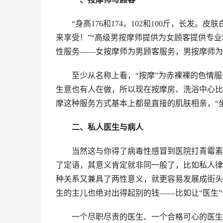
“身高176和174，102和100斤，长发
来享受！”“高级男按摩师提供为女顾客提供专
性服务——女按摩师为男顾客服务，男按摩师为
至少从名称上看，“按摩”为赤裸裸的色情
生意也有人在做，所以现在按摩房、洗浴中心比
摩这种服务方式基本上都是直接的肌肤相亲，“
二、私人医生与病人
当然这与你得了病毒性感冒到医院打青霉素
了定语，其意义肯定就非同一般了，比如私人律
种关系又兼具了两性意义，就更容易发展成街头
生的主儿也绝对出得起别的钱——比如让“医生
一个尽职尽责的医生、一个合格可心的医生