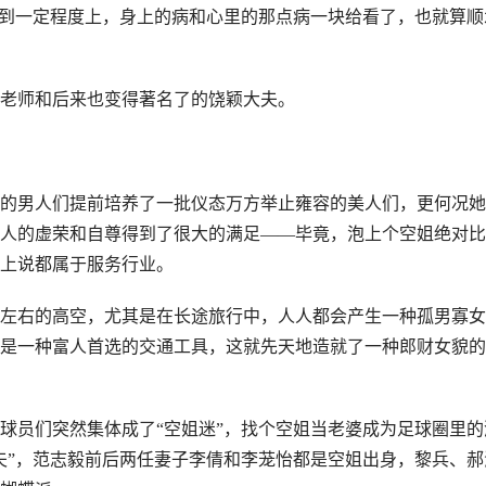
展到一定程度上，身上的病和心里的那点病一块给看了，也就算顺
老师和后来也变得著名了的饶颖大夫。
的男人们提前培养了一批仪态万方举止雍容的美人们，更何况她
人的虚荣和自尊得到了很大的满足——毕竟，泡上个空姐绝对比
上说都属于服务行业。
左右的高空，尤其是在长途旅行中，人人都会产生一种孤男寡女
是一种富人首选的交通工具，这就先天地造就了一种郎财女貌的
足球员们突然集体成了“空姐迷”，找个空姐当老婆成为足球圈里的
夫”，范志毅前后两任妻子李倩和李茏怡都是空姐出身，黎兵、郝