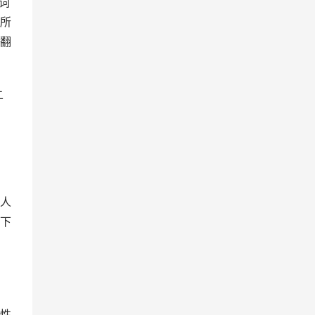
词
所
翻
二
，
人
下
性