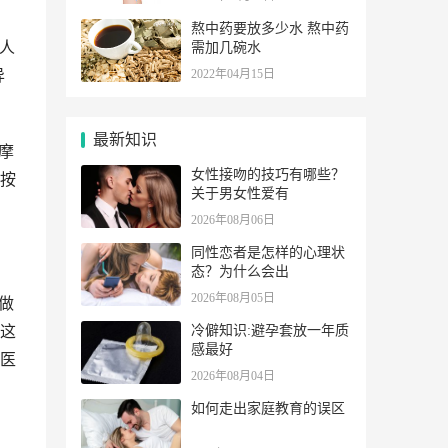
熬中药要放多少水 熬中药
多人
需加几碗水
异
2022年04月15日
最新知识
摩
女性接吻的技巧有哪些？
按
关于男女性爱有
2026年08月06日
同性恋者是怎样的心理状
态？为什么会出
2026年08月05日
做
这
冷僻知识:避孕套放一年质
感最好
医
2026年08月04日
如何走出家庭教育的误区