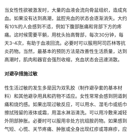
当女性性欲被激发时，大量的血液会流向骨盆组织，造成充
血。如果没有达到高潮，盆腔充血的状态会逐渐消失。大约
有10%的人会感到不适，例如下腹部胀痛和背部下方的疼
痛。这时候需要平躺，用枕头抬高臀部，每次30分钟，每
天3-4次，有助于血液回流。必要时可以服用阿司匹林等抗
炎药物。当然，最基本的预防方法是改善性生活质量，达到
高潮时，肌肉和器官会强烈收缩，充血状态会迅速消散。
对避孕措施过敏
性生活过敏的发生多是因为双乳胶（制作避孕套的基本材
料）和其他避孕用具和药物不适应。女性常常会感到阴道刺
痛和烧灼感。如果出现过敏反应，可以用水、湿毛巾或纸巾
擦拭残留的液体或霜，用温水淋浴清洗。可以用冷敷来减轻
外阴部肿胀。必要时可以服用非处方抗组胺药物。如果感到
气短、心慌、关节疼痛、肿胀或全身出现红疹或荨麻疹，应