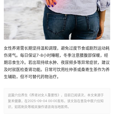
女性养肾需长期坚持温和调理，避免过度节食或剧烈运动耗
伤肾气。每日保证7-8小时睡眠，冬季注意腰腹部保暖，经
期忌食生冷。若出现持续水肿、夜尿频多等异常症状，建议
及时就医检查肾功能。日常可饮用杜仲茶或桑寄生茶作为养
生辅助，但不可替代药物治疗。
这篇穴位养生《养肾对女人重要性》，目前已阅读
次，本文来源于
复禾健康，在2025-09-04 00:00发布，该文旨在普及中医穴位知
识，如若刺灸等相关操作请咨询当地医师。