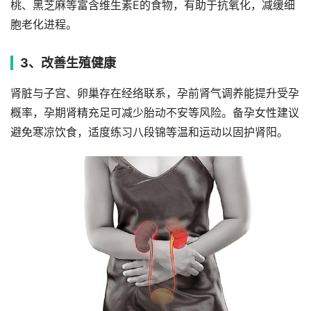
桃、黑芝麻等富含维生素E的食物，有助于抗氧化，减缓细
胞老化进程。
3、改善生殖健康
肾脏与子宫、卵巢存在经络联系，孕前肾气调养能提升受孕
概率，孕期肾精充足可减少胎动不安等风险。备孕女性建议
避免寒凉饮食，适度练习八段锦等温和运动以固护肾阳。