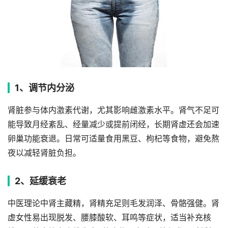
1、调节内分泌
肾脏参与体内激素代谢，尤其影响雌激素水平。肾气不足可
能导致月经紊乱、经量减少或提前闭经，长期肾虚还会加速
卵巢功能衰退。日常可适量食用黑豆、枸杞等食物，避免熬
夜以减轻肾脏负担。
2、延缓衰老
中医理论中肾主藏精，肾精充足则毛发润泽、骨骼强健。肾
虚女性易出现脱发、腰膝酸软、耳鸣等症状，适当补充核