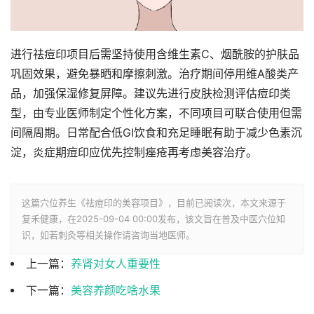
进行祛痘印项目后需坚持使用含维生素C、烟酰胺的护肤品
巩固效果，避免暴晒和摩擦刺激。治疗期间停用维A酸类产
品，加强保湿修复屏障。建议先进行皮肤检测评估痘印类
型，由专业医师制定个性化方案，不同项目可联合使用但需
间隔周期。日常配合低GI饮食和充足睡眠有助于减少色素沉
淀，炎症期痘印应优先控制痤疮再考虑美容治疗。
这篇穴位养生《祛痘印的美容项目》，目前已阅读
次，本文来源于
复禾健康，在2025-09-04 00:00发布，该文旨在普及中医穴位知
识，如若刺灸等相关操作请咨询当地医师。
上一篇：
养肾对女人重要性
下一篇：
美容养颜吃啥水果