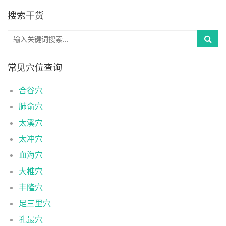
搜索干货
常见穴位查询
合谷穴
肺俞穴
太溪穴
太冲穴
血海穴
大椎穴
丰隆穴
足三里穴
孔最穴