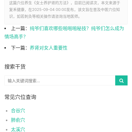
这篇穴位养生《女士养护肾的方法》，目前已阅读
次，本文来源于
复禾健康，在2025-09-04 00:00发布，该文旨在普及中医穴位知
识，如若刺灸等相关操作请咨询当地医师。
上一篇：
纯爷们喜欢哪些啪啪啪秘技？纯爷们怎么成为
情场高手？
下一篇：
养肾对女人重要性
搜索干货
常见穴位查询
合谷穴
肺俞穴
太溪穴