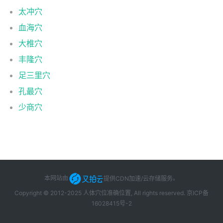
太冲穴
血海穴
大椎穴
丰隆穴
足三里穴
孔最穴
少商穴
本网站由
提供CDN加速/云存储服务
。
Copyright © 2012-2025 人体穴位准确位置, All rights reserved.
京ICP备
16028415号-2