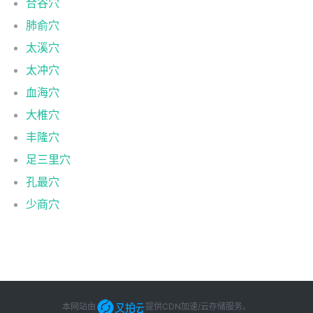
合谷穴
肺俞穴
太溪穴
太冲穴
血海穴
大椎穴
丰隆穴
足三里穴
孔最穴
少商穴
本网站由
提供CDN加速/云存储服务
。