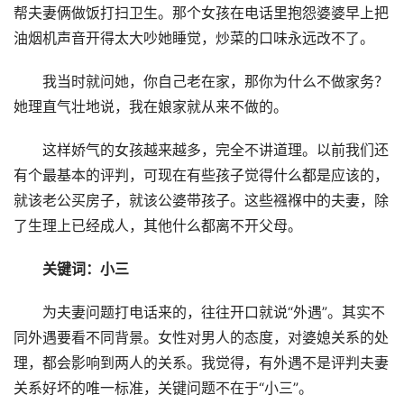
帮夫妻俩做饭打扫卫生。那个女孩在电话里抱怨婆婆早上把
油烟机声音开得太大吵她睡觉，炒菜的口味永远改不了。
我当时就问她，你自己老在家，那你为什么不做家务？
她理直气壮地说，我在娘家就从来不做的。
这样娇气的女孩越来越多，完全不讲道理。以前我们还
有个最基本的评判，可现在有些孩子觉得什么都是应该的，
就该老公买房子，就该公婆带孩子。这些襁褓中的夫妻，除
了生理上已经成人，其他什么都离不开父母。
关键词：小三
为夫妻问题打电话来的，往往开口就说“外遇”。其实不
同外遇要看不同背景。女性对男人的态度，对婆媳关系的处
理，都会影响到两人的关系。我觉得，有外遇不是评判夫妻
关系好坏的唯一标准，关键问题不在于“小三”。