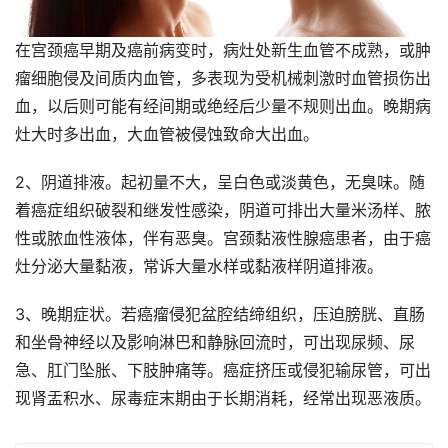
在宫颈癌早期及癌前病变时，病灶处新生血管不成熟，或肿
瘤细胞侵及间质内血管，多表现为受机械刺激时血管损伤出
血，以后则可能有经间期或绝经后少量不规则出血。晚期病
灶大时多出血，大血管被侵蚀致命大出血。
2、阴道排液。起初量不大，呈白色或淡黄色，无臭味。随
着癌症组织破裂和继发性感染，阴道可排出大量米汤样、脓
性或脓血性液体，伴有恶臭。宫颈黏液性腺癌患者，由于癌
灶分泌大量黏液，常诉大量水样或黏液样阴道排液。
3、晚期症状。若癌瘤侵犯盆腔结缔组织，压迫膀胱、直肠
和坐骨神经以及影响淋巴和静脉回流时，可出现尿频、尿
急、肛门坠胀、下肢肿痛等。癌症挤压或侵犯输尿管，可出
现肾盂积水、尿毒症末期由于长期消耗，经常出现恶液质。