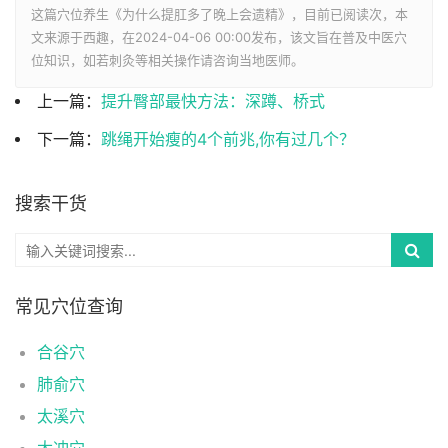
这篇穴位养生《为什么提肛多了晚上会遗精》，目前已阅读
次，本
文来源于西趣，在2024-04-06 00:00发布，该文旨在普及中医穴
位知识，如若刺灸等相关操作请咨询当地医师。
上一篇：
提升臀部最快方法：深蹲、桥式
下一篇：
跳绳开始瘦的4个前兆,你有过几个？
搜索干货
常见穴位查询
合谷穴
肺俞穴
太溪穴