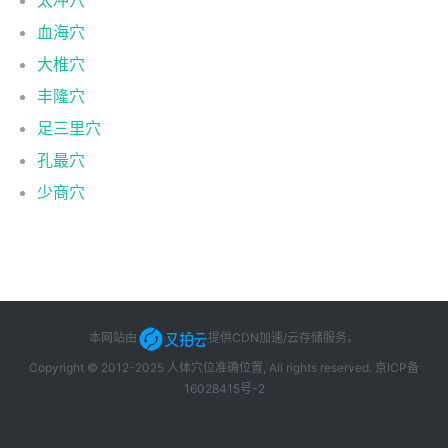
太冲穴
血海穴
大椎穴
丰隆穴
足三里穴
孔最穴
少商穴
本网站由
提供CDN加速/云存储服务
。
Copyright © 2012-2025 人体穴位准确位置, All rights reserved.
京ICP备
16028415号-2