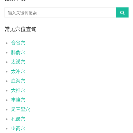
常见穴位查询
合谷穴
肺俞穴
太溪穴
太冲穴
血海穴
大椎穴
丰隆穴
足三里穴
孔最穴
少商穴