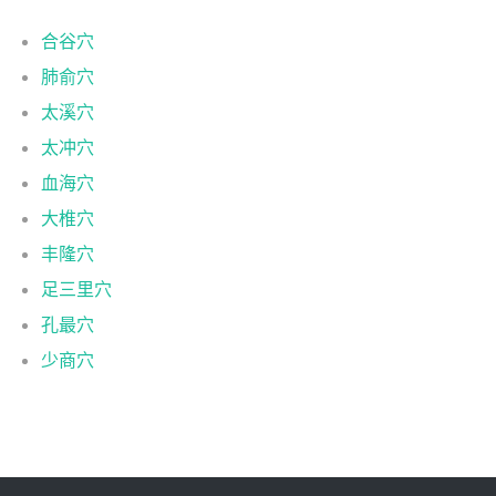
合谷穴
肺俞穴
太溪穴
太冲穴
血海穴
大椎穴
丰隆穴
足三里穴
孔最穴
少商穴