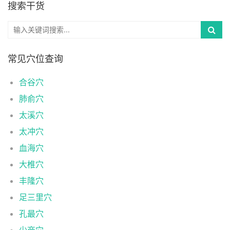
搜索干货
常见穴位查询
合谷穴
肺俞穴
太溪穴
太冲穴
血海穴
大椎穴
丰隆穴
足三里穴
孔最穴
少商穴