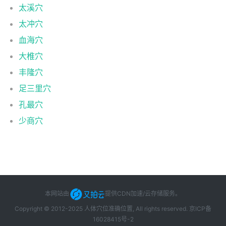
太溪穴
太冲穴
血海穴
大椎穴
丰隆穴
足三里穴
孔最穴
少商穴
本网站由
提供CDN加速/云存储服务
。
Copyright © 2012-2025 人体穴位准确位置, All rights reserved.
京ICP备
16028415号-2