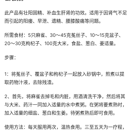
此产品有壮阳固精、补血生肝肾的功效。适用于因肾气不足
而引起的阳痿、早泄、遗精、腰膝酸痛等问题。
所需食材：5只麻雀、30～45克菟丝子、10～15克盆子、
20～30克枸杞子、100克大米，食盐、葱白、姜适量。
步骤：
1：将菟丝子、覆盆子和枸杞子一起放入砂锅中，煎煮以提
取药物汁液，去除残渣。
2、首先，将麻雀去掉毛和内脏，用酒清洗干净，然后将其
与大米、药汁一同加入适量的水中煮粥。在粥将要煮熟时，
加入适量的细盐、葱白和生姜。待粥煮熟后即可食用。
使用方法：每天服用两次，温热食用。三至五天为一疗程，