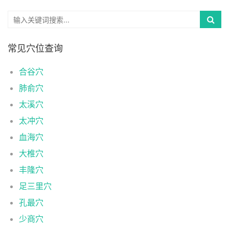
常见穴位查询
合谷穴
肺俞穴
太溪穴
太冲穴
血海穴
大椎穴
丰隆穴
足三里穴
孔最穴
少商穴