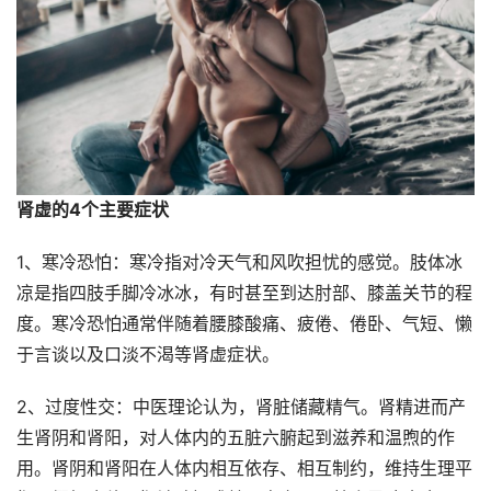
肾虚的4个主要症状
1、寒冷恐怕：寒冷指对冷天气和风吹担忧的感觉。肢体冰
凉是指四肢手脚冷冰冰，有时甚至到达肘部、膝盖关节的程
度。寒冷恐怕通常伴随着腰膝酸痛、疲倦、倦卧、气短、懒
于言谈以及口淡不渴等肾虚症状。
2、过度性交：中医理论认为，肾脏储藏精气。肾精进而产
生肾阴和肾阳，对人体内的五脏六腑起到滋养和温煦的作
用。肾阴和肾阳在人体内相互依存、相互制约，维持生理平