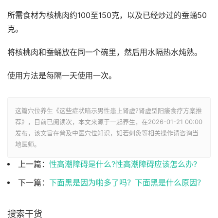
所需食材为核桃肉约100至150克，以及已经炒过的蚕蛹50
克。
将核桃肉和蚕蛹放在同一个碗里，然后用水隔热水炖熟。
使用方法是每隔一天使用一次。
这篇穴位养生《这些症状暗示男性患上肾虚?肾虚型阳痿食疗方案推
荐》，目前已阅读
次，本文来源于一起养生，在2026-01-21 00:00
发布，该文旨在普及中医穴位知识，如若刺灸等相关操作请咨询当
地医师。
上一篇：
性高潮障碍是什么?性高潮障碍应该怎么办?
下一篇：
下面黑是因为啪多了吗？下面黑是什么原因？
搜索干货