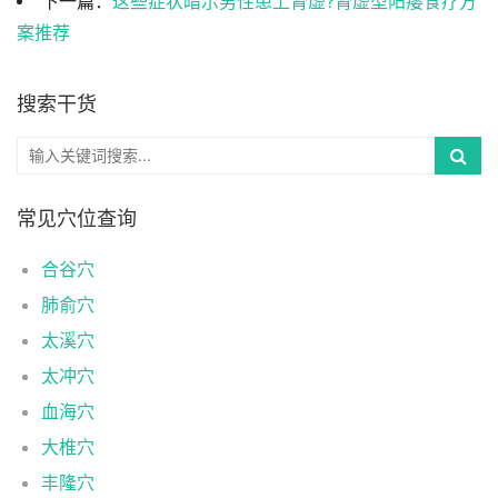
下一篇：
这些症状暗示男性患上肾虚?肾虚型阳痿食疗方
案推荐
搜索干货
常见穴位查询
合谷穴
肺俞穴
太溪穴
太冲穴
血海穴
大椎穴
丰隆穴