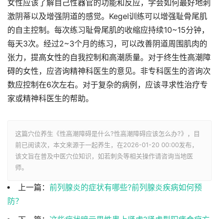
女性应该了解自己性器官的功能和反应，学会如何最好地刺
激阴蒂以及增强阴道的感觉。Kegel训练可以增强耻骨尾肌
的自主控制。每次练习耻骨尾肌的收缩应持续10~15分钟，
每天3次。经过2~3个月的练习，可以改善阴道周围肌肉的
张力，提高女性的自我控制和高潮质量。对于终生性高潮障
碍的女性，应咨询精神科医生的意见。非专科医生的咨询次
数应控制在6次左右。对于复杂的病例，应该寻求性治疗专
家或精神科医生的帮助。
这篇穴位养生《性高潮障碍是什么?性高潮障碍应该怎么办?》，目
前已阅读
次，本文来源于一起养生，在2026-01-20 00:00发布，
该文旨在普及中医穴位知识，如若刺灸等相关操作请咨询当地医
师。
上一篇：
前列腺炎的症状有哪些?前列腺炎疾病如何预
防？