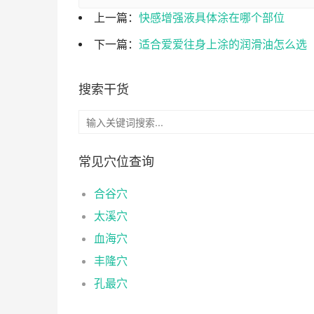
上一篇：
快感增强液具体涂在哪个部位
下一篇：
适合爱爱往身上涂的润滑油怎么选
搜索干货
常见穴位查询
合谷穴
太溪穴
血海穴
丰隆穴
孔最穴