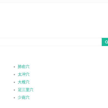
肺俞穴
太冲穴
大椎穴
足三里穴
少商穴