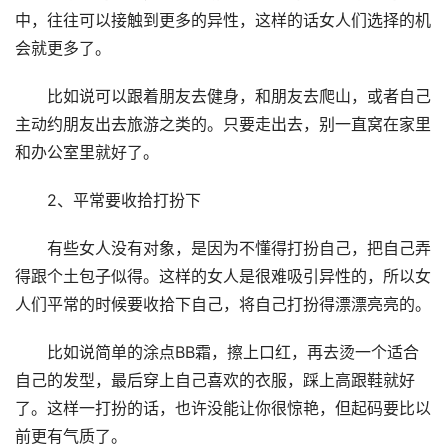
中，往往可以接触到更多的异性，这样的话女人们选择的机
会就更多了。
比如说可以跟着朋友去健身，和朋友去爬山，或者自己
主动约朋友出去旅游之类的。只要走出去，别一直窝在家里
和办公室里就好了。
2、平常要收拾打扮下
有些女人没有对象，是因为不懂得打扮自己，把自己弄
得跟个土包子似得。这样的女人是很难吸引异性的，所以女
人们平常的时候要收拾下自己，将自己打扮得漂漂亮亮的。
比如说简单的涂点BB霜，擦上口红，再去烫一个适合
自己的发型，最后穿上自己喜欢的衣服，踩上高跟鞋就好
了。这样一打扮的话，也许没能让你很惊艳，但起码要比以
前更有气质了。