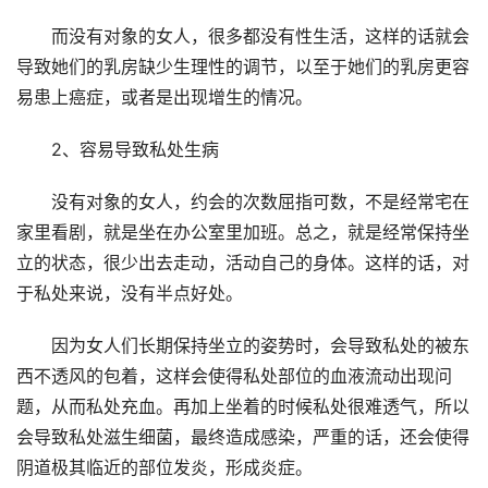
而没有对象的女人，很多都没有性生活，这样的话就会
导致她们的乳房缺少生理性的调节，以至于她们的乳房更容
易患上癌症，或者是出现增生的情况。
2、容易导致私处生病
没有对象的女人，约会的次数屈指可数，不是经常宅在
家里看剧，就是坐在办公室里加班。总之，就是经常保持坐
立的状态，很少出去走动，活动自己的身体。这样的话，对
于私处来说，没有半点好处。
因为女人们长期保持坐立的姿势时，会导致私处的被东
西不透风的包着，这样会使得私处部位的血液流动出现问
题，从而私处充血。再加上坐着的时候私处很难透气，所以
会导致私处滋生细菌，最终造成感染，严重的话，还会使得
阴道极其临近的部位发炎，形成炎症。