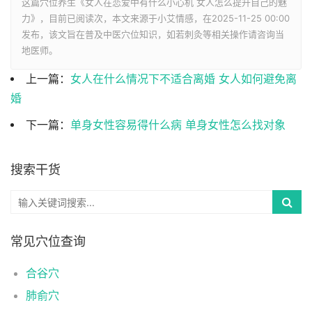
这篇穴位养生《女人在恋爱中有什么小心机 女人怎么提升自己的魅
力》，目前已阅读
次，本文来源于小艾情感，在2025-11-25 00:00
发布，该文旨在普及中医穴位知识，如若刺灸等相关操作请咨询当
地医师。
上一篇：
女人在什么情况下不适合离婚 女人如何避免离
婚
下一篇：
单身女性容易得什么病 单身女性怎么找对象
搜索干货
常见穴位查询
合谷穴
肺俞穴