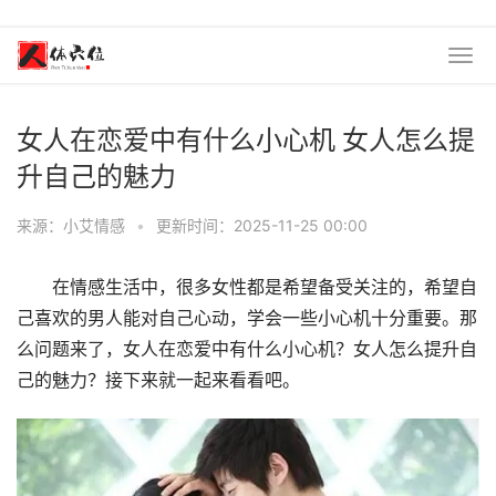
女人在恋爱中有什么小心机 女人怎么提
升自己的魅力
来源：小艾情感
•
更新时间：2025-11-25 00:00
在情感生活中，很多女性都是希望备受关注的，希望自
己喜欢的男人能对自己心动，学会一些小心机十分重要。那
么问题来了，女人在恋爱中有什么小心机？女人怎么提升自
己的魅力？接下来就一起来看看吧。