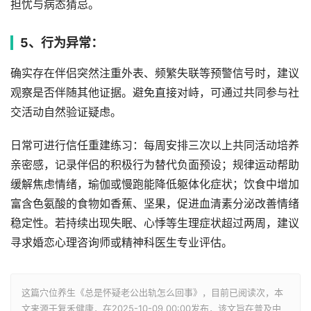
担忧与病态猜忌。
5、行为异常：
确实存在伴侣突然注重外表、频繁失联等预警信号时，建议
观察是否伴随其他证据。避免直接对峙，可通过共同参与社
交活动自然验证疑虑。
日常可进行信任重建练习：每周安排三次以上共同活动培养
亲密感，记录伴侣的积极行为替代负面预设；规律运动帮助
缓解焦虑情绪，瑜伽或慢跑能降低躯体化症状；饮食中增加
富含色氨酸的食物如香蕉、坚果，促进血清素分泌改善情绪
稳定性。若持续出现失眠、心悸等生理症状超过两周，建议
寻求婚恋心理咨询师或精神科医生专业评估。
这篇穴位养生《总是怀疑老公出轨怎么回事》，目前已阅读
次，本
文来源于复禾健康，在2025-10-09 00:00发布，该文旨在普及中