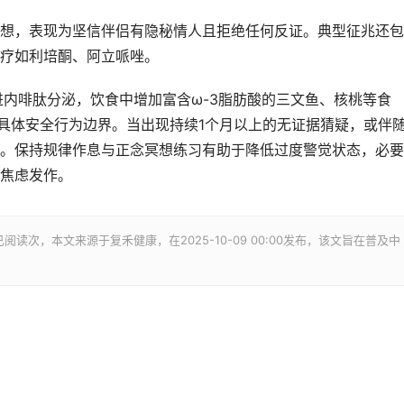
想，表现为坚信伴侣有隐秘情人且拒绝任何反证。典型征兆还包
疗如利培酮、阿立哌唑。
进内啡肽分泌，饮食中增加富含ω-3脂肪酸的三文鱼、核桃等食
定具体安全行为边界。当出现持续1个月以上的无证据猜疑，或伴
。保持规律作息与正念冥想练习有助于降低过度警觉状态，必要
焦虑发作。
已阅读
次，本文来源于复禾健康，在2025-10-09 00:00发布，该文旨在普及中