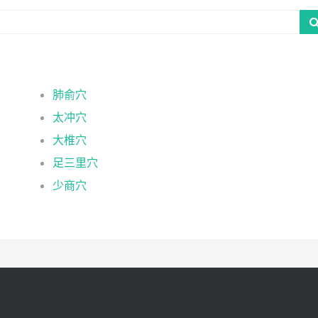
肺俞穴
太冲穴
大椎穴
足三里穴
少商穴