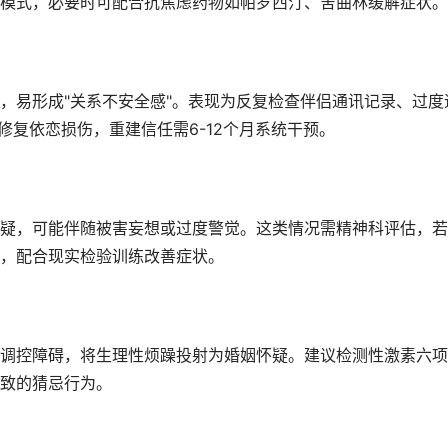
模式，必要时可配合抗焦虑药物如帕罗西汀、舍曲林缓解症状。
，易形成"关系不安全感"。表现为反复检查伴侣通讯记录、过度
修复依恋损伤，重建信任需6-12个月系统干预。
疑，可能伴随被害妄想或过度警觉。这类情况需精神科评估，若
，配合现实检验训练改善症状。
调控障碍，将生理性烦躁投射为婚姻怀疑。建议检测性激素六项
致的猜忌行为。