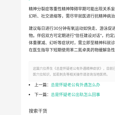
精神分裂症等重性精神障碍早期可能出现关系妄
幻听、社交退缩等，需尽早就医进行抗精神病治
建议每日进行30分钟有氧运动如快走、游泳促
物。伴侣双方可定期进行"信任建设对话"，约
体重骤减、幻听等症状时，需立即至精神科就诊
在医生指导下短期使用苯二氮卓类药物缓解急性
这篇穴位养生《总是怀疑老公有外遇精神症状》，目前
医穴位知识，如若刺灸等相关操作请咨询当地医师。
上一篇：
总是怀疑老公有外遇怎么办
下一篇：
总是怀疑老公出轨怎么回事
搜索干货