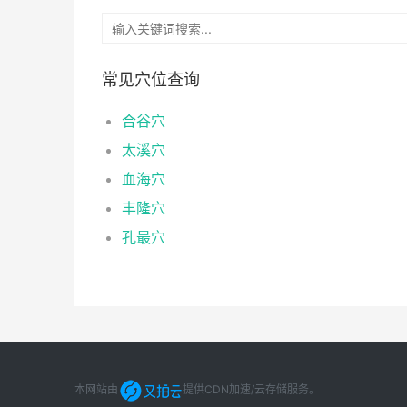
常见穴位查询
合谷穴
太溪穴
血海穴
丰隆穴
孔最穴
本网站由
提供CDN加速/云存储服务
。