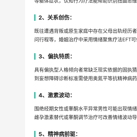
等躯体症状，认知行为疗法能帮助识别扭曲思维
2、关系创伤：
既往遭遇背叛或原生家庭中存在父母出轨经历者
问行程等，婚姻治疗中采用情绪聚焦疗法EFT可
3、偏执特质：
具有偏执型人格倾向者常缺乏现实依据的固执猜
到妄想障碍诊断标准需使用奥氮平等抗精神病药
4、激素波动：
围绝经期女性或睾酮水平异常男性可能出现情绪
雌孕激素替代或睾酮调节治疗可改善情绪波动导
5、精神病前驱：