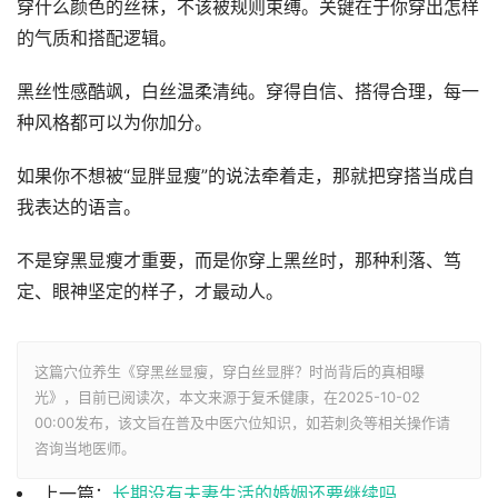
穿什么颜色的丝袜，不该被规则束缚。关键在于你穿出怎样
的气质和搭配逻辑。
黑丝性感酷飒，白丝温柔清纯。穿得自信、搭得合理，每一
种风格都可以为你加分。
如果你不想被“显胖显瘦”的说法牵着走，那就把穿搭当成自
我表达的语言。
不是穿黑显瘦才重要，而是你穿上黑丝时，那种利落、笃
定、眼神坚定的样子，才最动人。
这篇穴位养生《穿黑丝显瘦，穿白丝显胖？时尚背后的真相曝
光》，目前已阅读
次，本文来源于复禾健康，在2025-10-02
00:00发布，该文旨在普及中医穴位知识，如若刺灸等相关操作请
咨询当地医师。
上一篇：
长期没有夫妻生活的婚姻还要继续吗