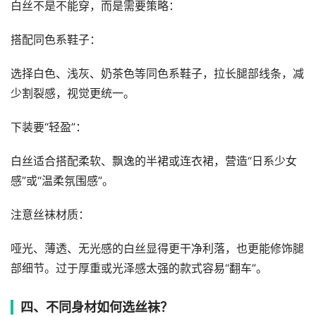
白丝不是不能穿，而是需要策略：
搭配同色系鞋子：
选择白色、浅灰、奶茶色等同色系鞋子，拉长腿部线条，减
少割裂感，视觉更统一。
下装要“轻盈”：
白丝适合搭配柔软、飘逸的半裙或连衣裙，营造“日系少女
感”或“温柔氛围感”。
注意丝袜材质：
哑光、薄透、无光感的白丝显得更干净利落，也更能修饰腿
部细节。过于厚重或光泽感太强的款式容易“翻车”。
四、不同身材如何选丝袜？