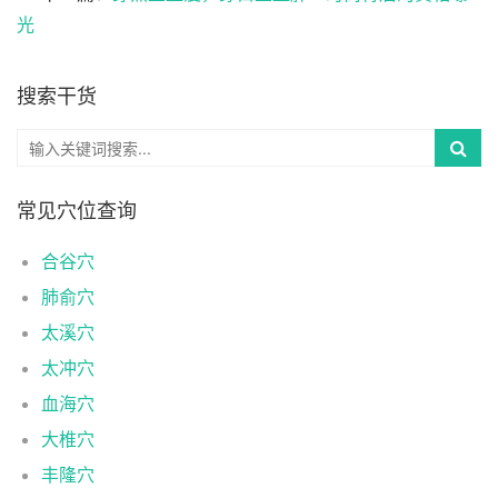
光
搜索干货
常见穴位查询
合谷穴
肺俞穴
太溪穴
太冲穴
血海穴
大椎穴
丰隆穴