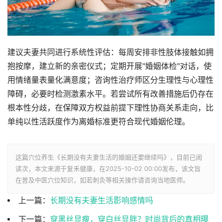
建议夫妻共同进行系统性评估：每周安排非性肢体接触如拥
抱按摩，建立新的亲密仪式；定期开展"婚姻体检"对话，使
用情绪量表量化满意度；咨询性治疗师区分生理性与心理性
障碍，必要时检测激素水平。若尝试所有改善措施后仍存在
根本性分歧，在保障双方权益前提下理性协商关系走向，比
单纯以性活跃度作为离婚标准更符合现代婚姻伦理。
这篇穴位养生《长期没有夫妻生活的婚姻还要继续吗》，目前已阅
读
次，本文来源于复禾健康，在2025-10-02 00:00发布，该文旨
在普及中医穴位知识，如若刺灸等相关操作请咨询当地医师。
上一篇：
长期没有夫妻生活影响感情吗
下一篇：
穿黑丝显瘦，穿白丝显胖？时尚背后的真相曝