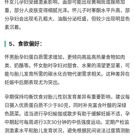
怀女儿孕妇受雌激素影响，面部可能出现黄褐斑或痤疮加
重，部分人皮肤变得细腻光泽。怀儿子时睾酮水平升高，部
分孕妇会出现毛孔粗大、油脂分泌旺盛，但较少出现明显色
素沉着。
5、食欲偏好：
怀男胎孕妇蛋白质需求增加，更倾向高盐高热量食物如肉
类、奶酪等。怀女胎时孕妇对甜食、水果的渴望更显著，可
能与胎儿发育所需的碳水化合物代谢需求相关。这种差异在
妊娠中后期表现尤为突出。
孕期保持均衡饮食对胎儿性别发育差异有重要影响，建议每
日摄入优质蛋白质不少于80克，同时补充富含叶酸的深绿
色蔬菜。适当进行孕妇瑜伽或散步有助于缓解妊娠不适，孕
中期起可每周进行3次30分钟的中低强度运动。定期产检监
测激素水平和胎儿发育状况，避免根据民间说法过度猜测胎