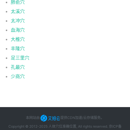
肺俞穴
太溪穴
太冲穴
血海穴
大椎穴
丰隆穴
足三里穴
孔最穴
少商穴
本网站由
提供CDN加速/云存储服务
。
Copyright © 2012-2025 人体穴位准确位置, All rights reserved.
京ICP备