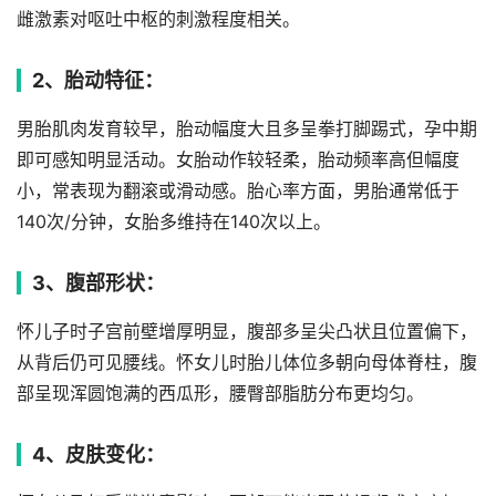
雌激素对呕吐中枢的刺激程度相关。
2、胎动特征：
男胎肌肉发育较早，胎动幅度大且多呈拳打脚踢式，孕中期
即可感知明显活动。女胎动作较轻柔，胎动频率高但幅度
小，常表现为翻滚或滑动感。胎心率方面，男胎通常低于
140次/分钟，女胎多维持在140次以上。
3、腹部形状：
怀儿子时子宫前壁增厚明显，腹部多呈尖凸状且位置偏下，
从背后仍可见腰线。怀女儿时胎儿体位多朝向母体脊柱，腹
部呈现浑圆饱满的西瓜形，腰臀部脂肪分布更均匀。
4、皮肤变化：