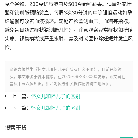
克全谷物、200克优质蛋白及500克新鲜蔬果。适量补充叶
酸和铁剂能预防贫血，每周3次30分钟的中等强度运动如孕
妇瑜伽可改善血液循环。定期产检监测血压、血糖等指标，
避免盲目通过症状猜测胎儿性别。注意观察异常症状如持续
头痛、视物模糊或严重水肿，需及时就医排除妊娠并发症风
险。
这篇穴位养生《怀女儿跟怀儿子症状有什么不同》，目前已阅读
次，本文来源于复禾健康，在2025-09-23 00:00发布，该文旨在
普及中医穴位知识，如若刺灸等相关操作请咨询当地医师。
上一篇：
怀女儿和怀儿子的区别
下一篇：
怀女儿跟怀儿子的区别
搜索干货