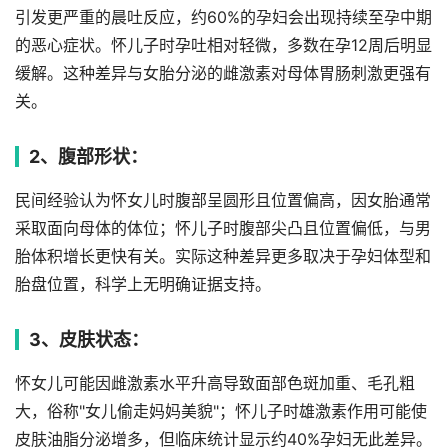
引发更严重的晨吐反应，约60%的孕妇会出现持续至孕中期
的恶心症状。怀儿子时孕吐相对轻微，多数在孕12周后明显
缓解。这种差异与女胎分泌的雌激素对母体胃肠刺激更强有
关。
2、腹部形状：
民间经验认为怀女儿时腹部呈圆形且位置偏高，因女胎通常
采取面向母体的体位；怀儿子时腹部尖凸且位置偏低，与男
胎体积增长更快有关。实际这种差异更多取决于孕妇体型和
胎盘位置，科学上无明确证据支持。
3、皮肤状态：
怀女儿可能因雌激素水平升高导致面部色斑加重、毛孔粗
大，俗称"女儿偷走妈妈美貌"；怀儿子时雄激素作用可能使
皮肤油脂分泌增多，但临床统计显示约40%孕妇无此差异。