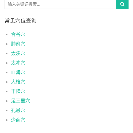
常见穴位查询
合谷穴
肺俞穴
太溪穴
太冲穴
血海穴
大椎穴
丰隆穴
足三里穴
孔最穴
少商穴