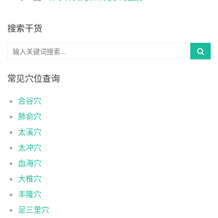
搜索干货
常见穴位查询
合谷穴
肺俞穴
太溪穴
太冲穴
血海穴
大椎穴
丰隆穴
足三里穴