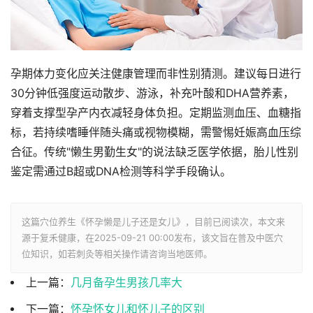
孕期体力变化应关注健康管理而非性别猜测。建议每日进行
30分钟低强度运动散步、游泳，补充叶酸和DHA营养素，
穿着支撑型孕产内衣减轻身体负担。定期监测血压、血糖指
标，若持续嗜睡伴随头痛或视物模糊，需警惕妊娠高血压综
合征。传统"懒生男勤生女"的说法缺乏医学依据，胎儿性别
鉴定需通过B超或DNA检测等科学手段确认。
这篇穴位养生《怀孕懒是儿子还是女儿》，目前已阅读
次，本文来
源于复禾健康，在2025-09-21 00:00发布，该文旨在普及中医穴
位知识，如若刺灸等相关操作请咨询当地医师。
上一篇：
几月备孕生男孩几率大
下一篇：
怀孕怀女儿和怀儿子的区别