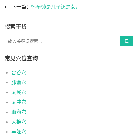
下一篇：
怀孕懒是儿子还是女儿
搜索干货
常见穴位查询
合谷穴
肺俞穴
太溪穴
太冲穴
血海穴
大椎穴
丰隆穴