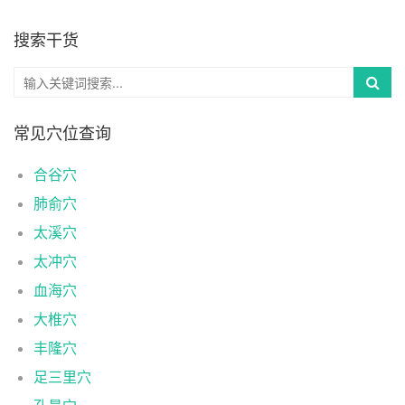
搜索干货
常见穴位查询
合谷穴
肺俞穴
太溪穴
太冲穴
血海穴
大椎穴
丰隆穴
足三里穴