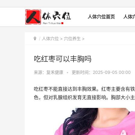
人体穴位首页
人体
人体穴位
>
穴位养生
>
吃红枣可以丰胸吗
来源：复禾健康
•
更新时间：2025-09-05 00:00
吃红枣不能直接达到丰胸效果。红枣主要含有铁
色，但对乳腺组织发育无直接影响。胸部大小主