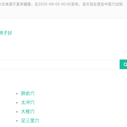
文来源于复禾健康，在2025-09-05 00:00发布，该文旨在普及中医穴位知
牌子好
肺俞穴
太冲穴
大椎穴
足三里穴