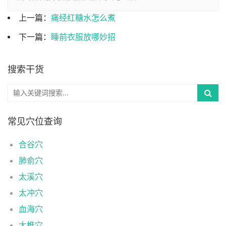
上一篇：
痛经红糖水怎么煮
下一篇：
睡前衣服放哪妙招
搜索干货
常见穴位查询
合谷穴
肺俞穴
太溪穴
太冲穴
血海穴
大椎穴