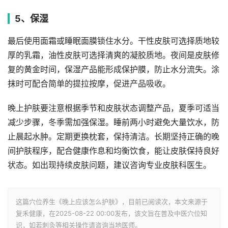
5、保湿
最后使用面霜或睡眠面膜锁住水分。干性皮肤可选择质地较
厚的乳霜，油性皮肤可选择清爽的凝胶质地。夜间是皮肤修
复的黄金时间，保湿产品能形成保护膜，防止水分流失。涂
抹时可配合简单的提拉按摩，促进产品吸收。
晚上护肤要注意根据季节和皮肤状态调整产品，夏季可适当
减少步骤，冬季需加强保湿。睡前两小时避免大量饮水，防
止晨起水肿。定期更换枕套，保持清洁。长期坚持正确的晚
间护肤程序，配合健康作息和均衡饮食，能让皮肤保持良好
状态。如出现持续皮肤问题，建议咨询专业皮肤科医生。
这篇穴位养生《晚上应该怎么护肤》，目前已阅读
次，本文来源于
复禾健康，在2025-08-22 00:00发布，该文旨在普及中医穴位知
识，如若刺灸等相关操作请咨询当地医师。