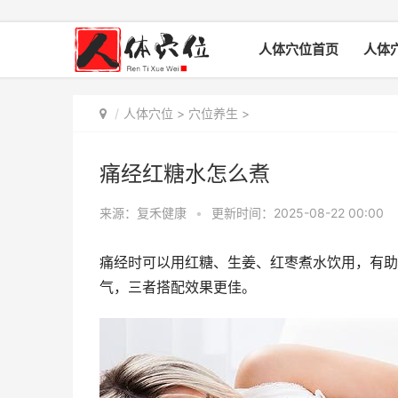
人体穴位首页
人体
人体穴位
>
穴位养生
>
痛经红糖水怎么煮
来源：复禾健康
•
更新时间：2025-08-22 00:00
痛经时可以用红糖、生姜、红枣煮水饮用，有助
气，三者搭配效果更佳。