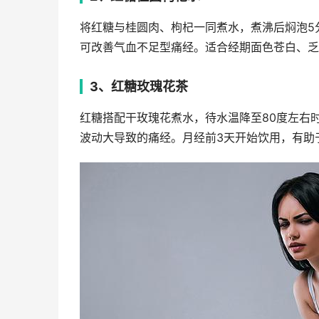
将红糖与桂圆肉、枸杞一同煮水，煮沸后焖泡5
可改善气血不足型痛经。适合经期面色苍白、乏
3、红糖玫瑰花茶
红糖搭配干玫瑰花煮水，待水温降至80度左右
波动大导致的痛经。月经前3天开始饮用，有助