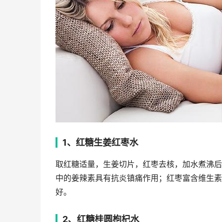
1、红糖生姜红枣水
取红糖适量，生姜切片，红枣去核，加水煮沸后
中的姜辣素具有抗炎镇痛作用；红枣富含维生素
好。
2、红糖桂圆枸杞水