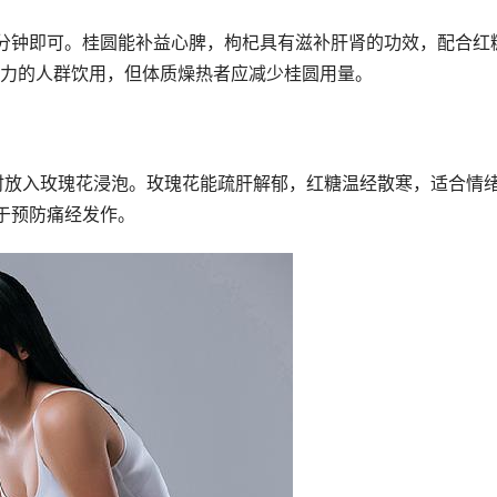
分钟即可。桂圆能补益心脾，枸杞具有滋补肝肾的功效，配合红
力的人群饮用，但体质燥热者应减少桂圆用量。
时放入玫瑰花浸泡。玫瑰花能疏肝解郁，红糖温经散寒，适合情
于预防痛经发作。