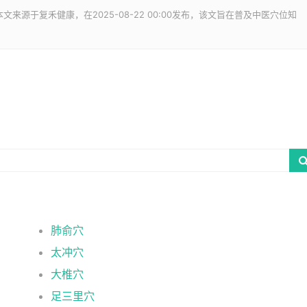
文来源于复禾健康，在2025-08-22 00:00发布，该文旨在普及中医穴位知
肺俞穴
太冲穴
大椎穴
足三里穴