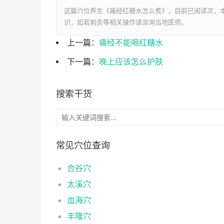
这篇穴位养生《痛经红糖水怎么煮》，目前已阅读
次，本
识，如若刺灸等相关操作请咨询当地医师。
上一篇：
痛经不能喝红糖水
下一篇：
晚上应该怎么护肤
搜索干货
常见穴位查询
合谷穴
太溪穴
血海穴
丰隆穴