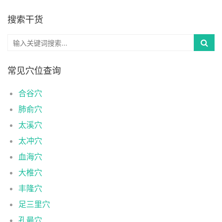
搜索干货
常见穴位查询
合谷穴
肺俞穴
太溪穴
太冲穴
血海穴
大椎穴
丰隆穴
足三里穴
孔最穴