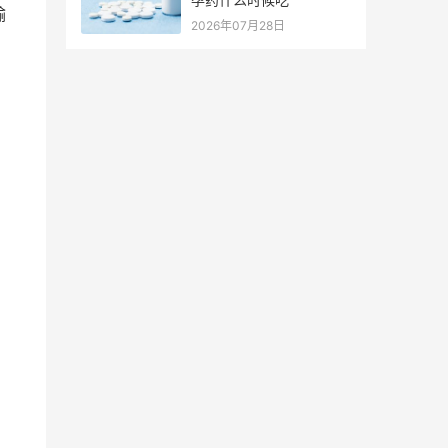
输
2026年07月28日