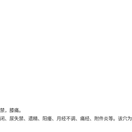
禁，膝痛。
闭、尿失禁、遗精、阳痿、月经不调、痛经、附件炎等。该穴为