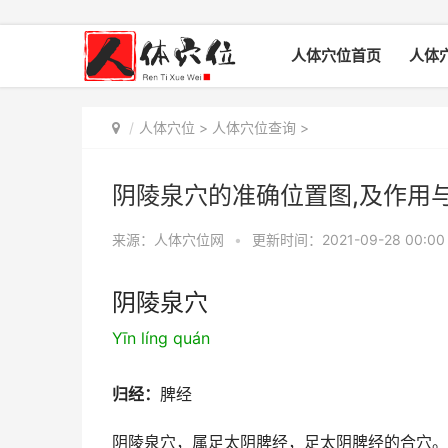
人体穴位首页
人体
人体穴位
>
人体穴位查询
>
阴陵泉穴的准确位置图,及作用
来源：人体穴位网
•
更新时间：2021-09-28 00:00
阴陵泉穴
Yīn líng quán
归经：
脾经
阴陵泉穴，属足太阴脾经，足太阴脾经的合穴。