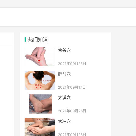
热门知识
合谷穴
2021年09月25日
肺俞穴
2021年09月17日
太溪穴
2021年09月26日
太冲穴
2021年09月28日