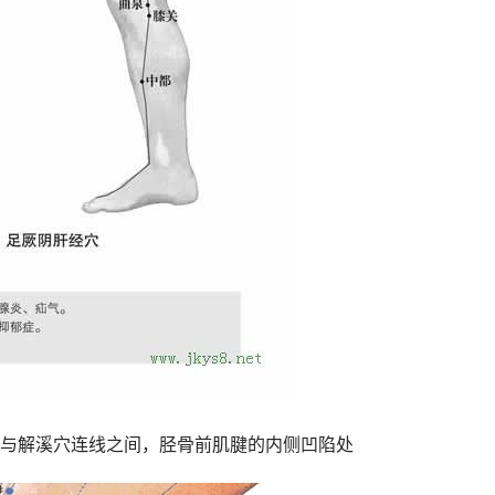
与解溪穴连线之间，胫骨前肌腱的内侧凹陷处