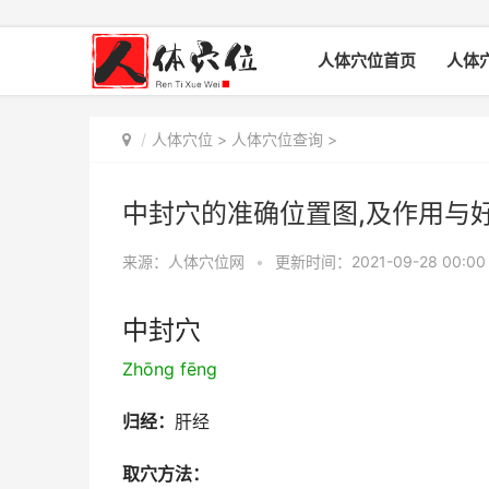
人体穴位首页
人体
人体穴位
>
人体穴位查询
>
中封穴的准确位置图,及作用与
来源：人体穴位网
•
更新时间：2021-09-28 00:00
中封穴
Zhōng fēng
归经：
肝经
取穴方法：