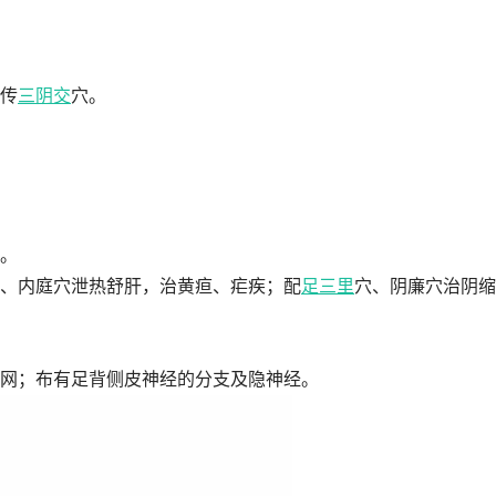
传
三阴交
穴。
。
、内庭穴泄热舒肝，治黄疸、疟疾；配
足三里
穴、阴廉穴治阴缩
网；布有足背侧皮神经的分支及隐神经。