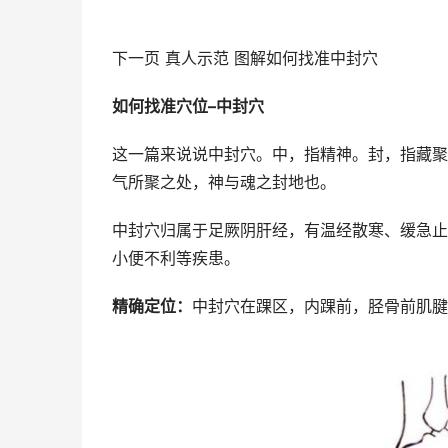
下一页 真人示范 图解如何找准中封穴
如何找准穴位–中封穴
这一篇来说说中封穴。中，指精神。封，指藏聚
气所聚之处，神与魂之封地也。
中封穴归属于足厥阴肝经，有温经散寒、缓急止
小便不利等疾患。
精确定位：
中封穴在踝区，内踝前，胫骨前肌腱