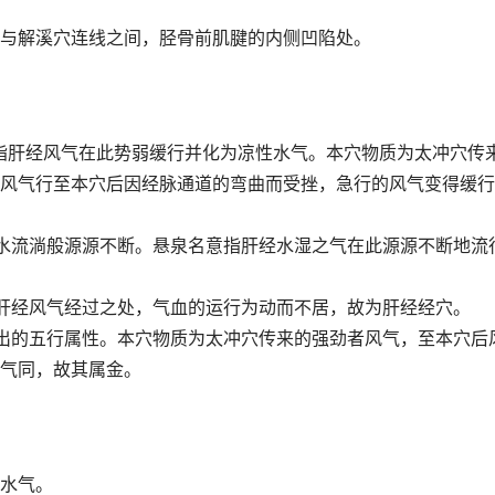
与解溪穴连线之间，胫骨前肌腱的内侧凹陷处。
指肝经风气在此势弱缓行并化为凉性水气。本穴物质为太冲穴传
风气行至本穴后因经脉通道的弯曲而受挫，急行的风气变得缓行
水流淌般源源不断。悬泉名意指肝经水湿之气在此源源不断地流
肝经风气经过之处，气血的运行为动而不居，故为肝经经穴。
出的五行属性。本穴物质为太冲穴传来的强劲者风气，至本穴后
气同，故其属金。
水气。