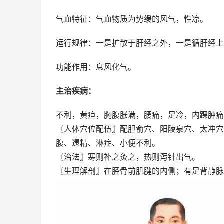
气血特征：气血物质为势缓的风气，性凉。
运行规律：一是扩散于肝经之外，一是循肝经上
功能作用：息风化气。
主治疾病：
不利，黄疸，胸腹胀满，腰痛，足冷，内踝肿痛
〖人体穴位配伍〗配胆俞穴、阳陵泉穴、太冲穴
腹、遗精、淋症、小便不利。
〖治法〗寒则补之灸之，热则泻针出气。
〖生理解剖〗在胫骨前肌腱的内侧；有足背静脉