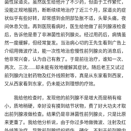
菌性尿道炎。虽然医生给他开了不少药，但由于工作繁忙，
没能正规地服药，断断续续地治疗了近三个月，尿道炎的症
状似乎有些好转，却常感到会阴部坠胀不适，头晕头痛，夜
间休息欠佳。再到医院看病时，医生给他做了前列腺液检查
后，告诉他是患了非淋菌性前列腺炎。经过用药后，病情虽
然一度缓解，但经常复发。当治病心切的王先生看到广告上
介绍用微波疗法，能一次性地治愈慢性前列腺炎的消息后，
他非常兴奋，认为自己有救了。于是前往治疗，谁知一次、
两次、三次……却未能有效地缓解其症状。随后老王又试过
前列腺内注射药物及红外线照射等，真是从东家看到西家，
又从西家看到东家，仍未能达到理想的疗效。
我给他检查时，发现他的前列腺不是增大而是稍有缩
小，质地稍硬，幸好没有摸到结节状物，费了好大功夫才取
出前列腺液做检查。结果仍是非淋菌性前列腺炎，只是比原
来更重了。我给他分析说，由于你过多地做微波、注射及红
外线等治疗，导致前列腺组织损伤、硬化，不利于前列腺内