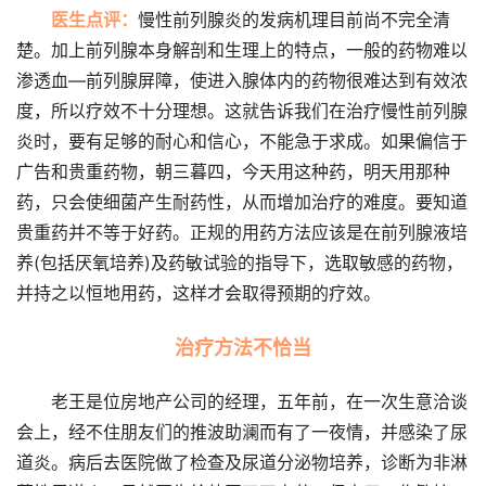
医生点评：
慢性前列腺炎的发病机理目前尚不完全清
楚。加上前列腺本身解剖和生理上的特点，一般的药物难以
渗透血—前列腺屏障，使进入腺体内的药物很难达到有效浓
度，所以疗效不十分理想。这就告诉我们在治疗慢性前列腺
炎时，要有足够的耐心和信心，不能急于求成。如果偏信于
广告和贵重药物，朝三暮四，今天用这种药，明天用那种
药，只会使细菌产生耐药性，从而增加治疗的难度。要知道
贵重药并不等于好药。正规的用药方法应该是在前列腺液培
养(包括厌氧培养)及药敏试验的指导下，选取敏感的药物，
并持之以恒地用药，这样才会取得预期的疗效。
治疗方法不恰当
老王是位房地产公司的经理，五年前，在一次生意洽谈
会上，经不住朋友们的推波助澜而有了一夜情，并感染了尿
道炎。病后去医院做了检查及尿道分泌物培养，诊断为非淋