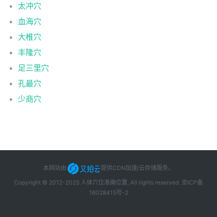
太冲穴
血海穴
大椎穴
丰隆穴
足三里穴
孔最穴
少商穴
本网站由
提供CDN加速/云存储服务
。
Copyright © 2012-2025 人体穴位准确位置, All rights reserved.
京ICP备
16028415号-2