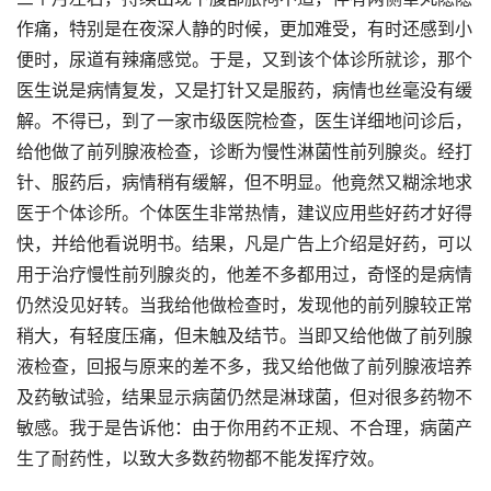
作痛，特别是在夜深人静的时候，更加难受，有时还感到小
便时，尿道有辣痛感觉。于是，又到该个体诊所就诊，那个
医生说是病情复发，又是打针又是服药，病情也丝毫没有缓
解。不得已，到了一家市级医院检查，医生详细地问诊后，
给他做了前列腺液检查，诊断为慢性淋菌性前列腺炎。经打
针、服药后，病情稍有缓解，但不明显。他竟然又糊涂地求
医于个体诊所。个体医生非常热情，建议应用些好药才好得
快，并给他看说明书。结果，凡是广告上介绍是好药，可以
用于治疗慢性前列腺炎的，他差不多都用过，奇怪的是病情
仍然没见好转。当我给他做检查时，发现他的前列腺较正常
稍大，有轻度压痛，但未触及结节。当即又给他做了前列腺
液检查，回报与原来的差不多，我又给他做了前列腺液培养
及药敏试验，结果显示病菌仍然是淋球菌，但对很多药物不
敏感。我于是告诉他：由于你用药不正规、不合理，病菌产
生了耐药性，以致大多数药物都不能发挥疗效。