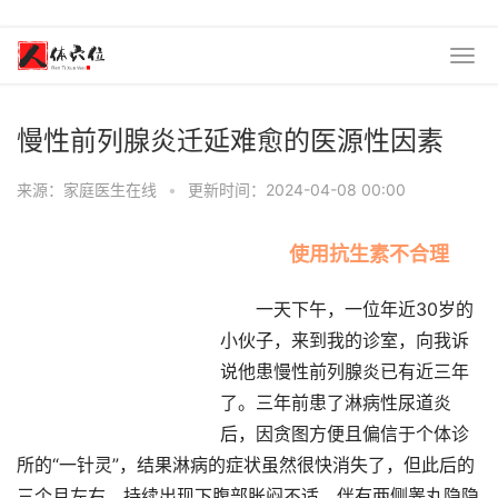
慢性前列腺炎迁延难愈的医源性因素
来源：家庭医生在线
•
更新时间：2024-04-08 00:00
使用抗生素不合理
一天下午，一位年近30岁的
小伙子，来到我的诊室，向我诉
说他患慢性前列腺炎已有近三年
了。三年前患了淋病性尿道炎
后，因贪图方便且偏信于个体诊
所的“一针灵”，结果淋病的症状虽然很快消失了，但此后的
三个月左右，持续出现下腹部胀闷不适，伴有两侧睾丸隐隐