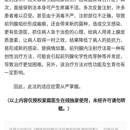
次，直接穿刺法本身可产生疼痛不适，多次反复注射，许多
患者难以忍受。甚至由于消毒不严、注射部位不正确，导致
前列腺组织形成瘢痕，还会带来新的菌种，造成交叉感染、
更有些游医，抓住病人急于治愈的心理，给病人用肾上腺皮
质激素，让病人取得一时之效，结果降低了病人的抵抗力，
易形成新的感染，使病情加重。前列腺内注射疗法是一种有
创性治疗方法，可能会引起前列腺化学性肉芽肿等并发症，
导致治疗更加困难。另外，该治疗方法对性功能及生育也有
一定影响。
因此，此法的适应症需从严掌握。
（以上内容仅授权家庭医生在线独家使用，未经许可请勿转
载。）
这篇穴位知识《慢性前列腺炎迁延难愈的医源性因素》，目前已阅