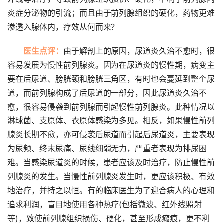
炎症分泌物的引流；而且由于前列腺组织的硬化，药物更难
渗透入腺体内，疗效从何而来？
医生点评：
由于解剖上的原因，尿道炎久治不愈时，很
容易发展为慢性前列腺炎。因为在尿道炎的慢性期，病变主
要在后尿道、膀胱颈和膀胱三角区，有时也会蔓延到整个尿
道，而前列腺构成了后尿道的一部分，因此尿道炎久治不
愈，很容易侵袭到前列腺而引起慢性前列腺炎。此种情况以
淋球菌、支原体、衣原体感染为多见。相反，如果慢性前列
腺炎长期不愈，亦可侵袭后尿道而引起后尿道炎，主要表现
为尿频、终末尿痛、尿线细弱无力，严重者表现为排尿困
难。当感染尿道炎的时候，患者应该及时治疗，防止慢性前
列腺炎的发生。当慢性前列腺炎发生时，更应该积极、有效
地治疗，并持之以恒。有的临床医生为了迎合病人的心理和
追求利润，盲目地使用各种热疗(包括微波、红外线照射
等)，致使前列腺组织损伤、硬化，甚至形成瘢痕，更不利