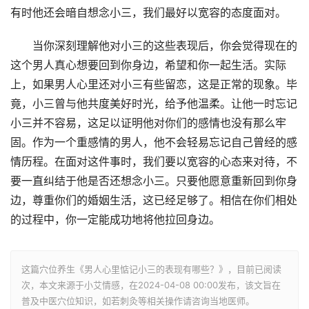
有时他还会暗自想念小三，我们最好以宽容的态度面对。
当你深刻理解他对小三的这些表现后，你会觉得现在的
这个男人真心想要回到你身边，希望和你一起生活。实际
上，如果男人心里还对小三有些留恋，这是正常的现象。毕
竟，小三曾与他共度美好时光，给予他温柔。让他一时忘记
小三并不容易，这足以证明他对你们的感情也没有那么牢
固。作为一个重感情的男人，他不会轻易忘记自己曾经的感
情历程。在面对这件事时，我们要以宽容的心态来对待，不
要一直纠结于他是否还想念小三。只要他愿意重新回到你身
边，尊重你们的婚姻生活，这已经足够了。相信在你们相处
的过程中，你一定能成功地将他拉回身边。
这篇穴位养生《男人心里惦记小三的表现有哪些？》，目前已阅读
次，本文来源于小艾情感，在2024-04-08 00:00发布，该文旨在
普及中医穴位知识，如若刺灸等相关操作请咨询当地医师。