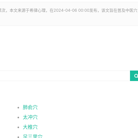
读
次，本文来源于希律心理，在2024-04-06 00:00发布，该文旨在普及中医穴
肺俞穴
太冲穴
大椎穴
足三里穴