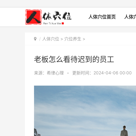
人体穴位首页
人体
人体穴位
>
穴位养生
>
老板怎么看待迟到的员工
来源：希律心理
•
更新时间：2024-04-06 00:00