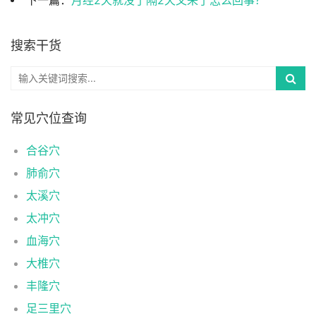
下一篇：
月经2天就没了隔2天又来了怎么回事？
搜索干货
常见穴位查询
合谷穴
肺俞穴
太溪穴
太冲穴
血海穴
大椎穴
丰隆穴
足三里穴