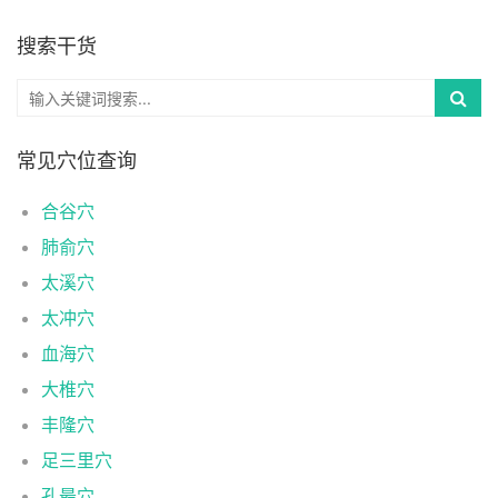
搜索干货
常见穴位查询
合谷穴
肺俞穴
太溪穴
太冲穴
血海穴
大椎穴
丰隆穴
足三里穴
孔最穴