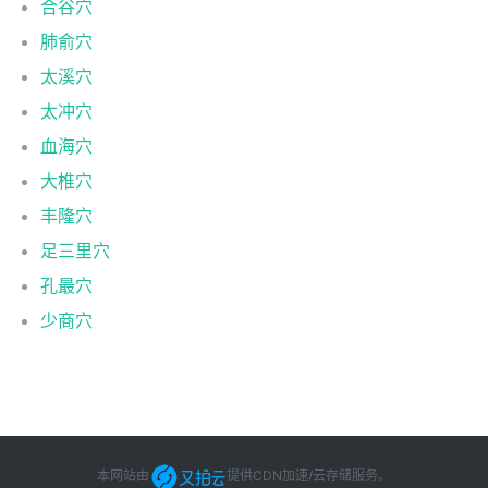
合谷穴
肺俞穴
太溪穴
太冲穴
血海穴
大椎穴
丰隆穴
足三里穴
孔最穴
少商穴
本网站由
提供CDN加速/云存储服务
。