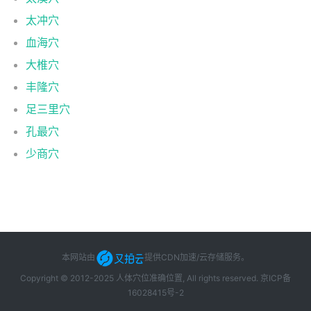
太冲穴
血海穴
大椎穴
丰隆穴
足三里穴
孔最穴
少商穴
本网站由
提供CDN加速/云存储服务
。
Copyright © 2012-2025 人体穴位准确位置, All rights reserved.
京ICP备
16028415号-2