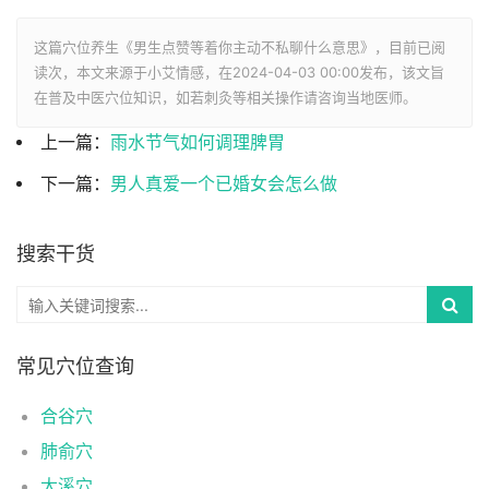
这篇穴位养生《男生点赞等着你主动不私聊什么意思》，目前已阅
读
次，本文来源于小艾情感，在2024-04-03 00:00发布，该文旨
在普及中医穴位知识，如若刺灸等相关操作请咨询当地医师。
上一篇：
雨水节气如何调理脾胃
下一篇：
男人真爱一个已婚女会怎么做
搜索干货
常见穴位查询
合谷穴
肺俞穴
太溪穴