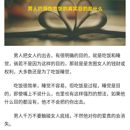
男人把女人约出去，有很明确的目的，就是吃饭和睡
觉，倘若不是因为这样的目的，那就是是贪图女人的钱财或
权利，大多数还是为了吃饭睡觉，
吃饭很简单，睡觉不容易，但吃饭是过程，睡觉是目
的，即使嘴上不说什么，也里也有这样强烈的想法，如果他
什么目的都没有，他才不会把约你出去。
男人千万不要触碰女人底线，不然他对你的爱真的会消
失。