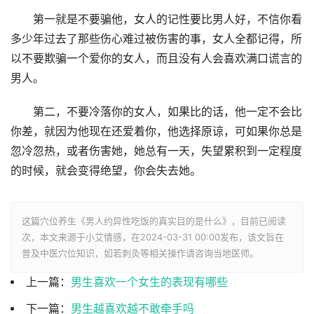
第一就是不要骗他，女人的记性要比男人好，不信你看
多少年过去了那些伤心难过被伤害的事，女人全都记得，所
以不要欺骗一个爱你的女人，而且没有人会喜欢满口谎言的
男人。
第二，不要冷落你的女人，如果比的话，他一定不会比
你差，就因为他现在还爱着你，他选择原谅，可如果你总是
忽冷忽热，或者伤害她，她总有一天，失望累积到一定程度
的时候，就会变得绝望，你会失去她。
这篇穴位养生《男人约异性吃饭的真实目的是什么》，目前已阅读
次，本文来源于小艾情感，在2024-03-31 00:00发布，该文旨在
普及中医穴位知识，如若刺灸等相关操作请咨询当地医师。
上一篇：
男生喜欢一个女生的表现有哪些
下一篇：
男生越喜欢越不敢牵手吗