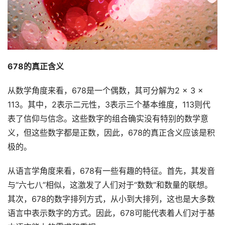
678的真正含义
从数学角度来看，678是一个偶数，其可分解为2 × 3 ×
113。其中，2表示二元性，3表示三个基本维度，113则代
表了信仰与信念。这些数字的组合确实没有特别的数学意
义，但这些数字都是正数，因此，678的真正含义应该是积
极的。
从语言学角度来看，678有一些有趣的特征。首先，其发音
与“六七八”相似，这激发了人们对于“数数”和数量的联想。
其次，678的数字排列方式，从小到大排列，这也是大多数
语言中表示数字的方式。因此，678可能代表着人们对于基